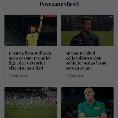
Povezane vijesti
Poznata lista sudija za
Španac na klupi
novu sezonu Premijer
Željezničara nakon
lige BiH: Četvorica
pobjede poslao jasnu
više nisu na A listi
poruku svima
07/08/2026
07/08/2026