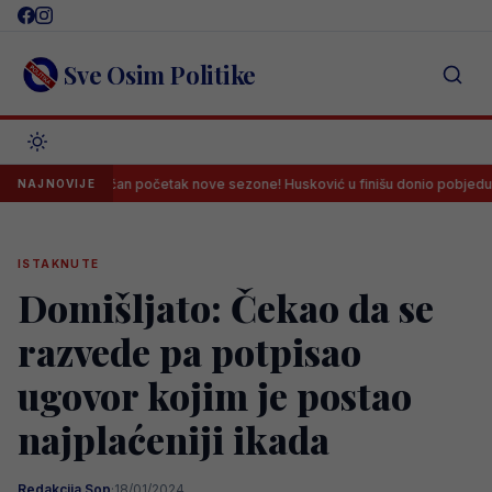
Skip
to
content
Sve Osim Politike
ramatičan početak nove sezone! Husković u finišu donio pobjedu Željezničar
NAJNOVIJE
ISTAKNUTE
Domišljato: Čekao da se
razvede pa potpisao
ugovor kojim je postao
najplaćeniji ikada
Redakcija Sop
·
18/01/2024