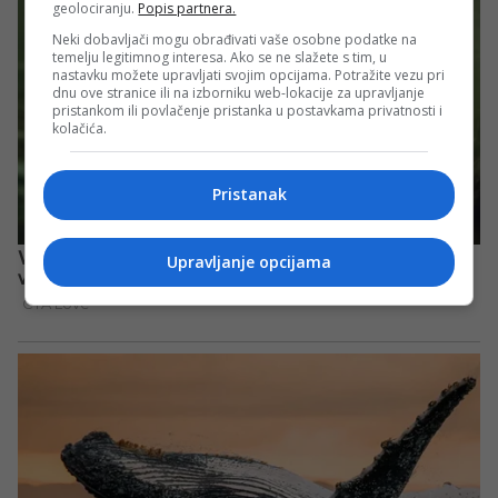
geolociranju.
Popis partnera.
Neki dobavljači mogu obrađivati vaše osobne podatke na
temelju legitimnog interesa. Ako se ne slažete s tim, u
nastavku možete upravljati svojim opcijama. Potražite vezu pri
dnu ove stranice ili na izborniku web-lokacije za upravljanje
pristankom ili povlačenje pristanka u postavkama privatnosti i
kolačića.
Pristanak
Upravljanje opcijama