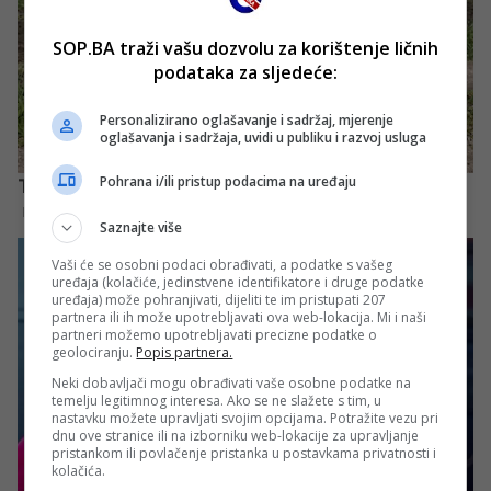
SOP.BA traži vašu dozvolu za korištenje ličnih
podataka za sljedeće:
Personalizirano oglašavanje i sadržaj, mjerenje
oglašavanja i sadržaja, uvidi u publiku i razvoj usluga
Pohrana i/ili pristup podacima na uređaju
Saznajte više
Vaši će se osobni podaci obrađivati, a podatke s vašeg
uređaja (kolačiće, jedinstvene identifikatore i druge podatke
uređaja) može pohranjivati, dijeliti te im pristupati 207
partnera ili ih može upotrebljavati ova web-lokacija. Mi i naši
partneri možemo upotrebljavati precizne podatke o
geolociranju.
Popis partnera.
Neki dobavljači mogu obrađivati vaše osobne podatke na
temelju legitimnog interesa. Ako se ne slažete s tim, u
nastavku možete upravljati svojim opcijama. Potražite vezu pri
dnu ove stranice ili na izborniku web-lokacije za upravljanje
pristankom ili povlačenje pristanka u postavkama privatnosti i
kolačića.