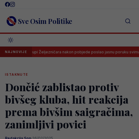
Skip
to
content
Sve Osim Politike
ac na klupi Željezničara nakon pobjede poslao jasnu poruku svima
NAJNOVIJE
ISTAKNUTE
Dončić zablistao protiv
bivšeg kluba, hit reakcija
prema bivšim saigračima,
zanimljivi povici
Redakcija Sop
·
26/02/2025