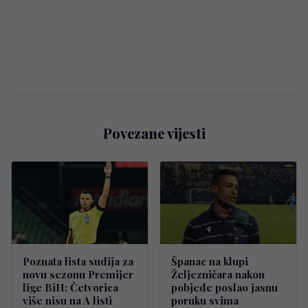
Povezane vijesti
Poznata lista sudija za
Španac na klupi
novu sezonu Premijer
Željezničara nakon
lige BiH: Četvorica
pobjede poslao jasnu
više nisu na A listi
poruku svima