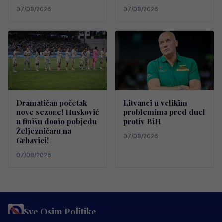
07/08/2026
07/08/2026
Dramatičan početak
Litvanci u velikim
nove sezone! Husković
problemima pred duel
u finišu donio pobjedu
protiv BiH
Željezničaru na
07/08/2026
Grbavici!
07/08/2026
Sve Osim Politike