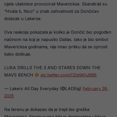
cijele utakmice provocirali Maverickse. Skandirali su
“Hvala ti, Nico” u znak zahvalnosti za Dončićev
dolazak u Lakerse.
Ova reakcija pokazala je koliko je Dončić bio pogođen
načinom na koji je napustio Dallas. Iako je bio simbol
Mavericksa godinama, nije imao priliku da se oprosti
kako dolikuje.
LUKA DRILLS THE 3 AND STARES DOWN THE
MAVS BENCH
pic.twitter.com/CDp9KIu9B6
— Lakers All Day Everyday (@LADEig)
February 26,
2025
Na terenu je dokazao da je trejd bio greška
Mavericksa. Njegova igra bila je dominantna i bila je