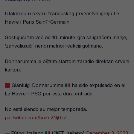
Utakmicu u okviru francuskog prvenstva igraju Le
Havre i Paris SainT-Germain.
Gostujući tim već od 10. minute igra sa igračem manje,
‘zahvaljujući’ nenormalnoj reakciji golmana.
Donnarumma je oštrim startom zaradio direktan crveni
karton:
Gianluigi Donnarumma
ha sido expulsado en el
Le Havre – PSG por esta dura entrada.
No está siendo su mejor temporada.
pic.twitter.com/5oZc2Nj0zZ
— Fútbol Italiano
(@FT_Italiano)
December 3, 2023