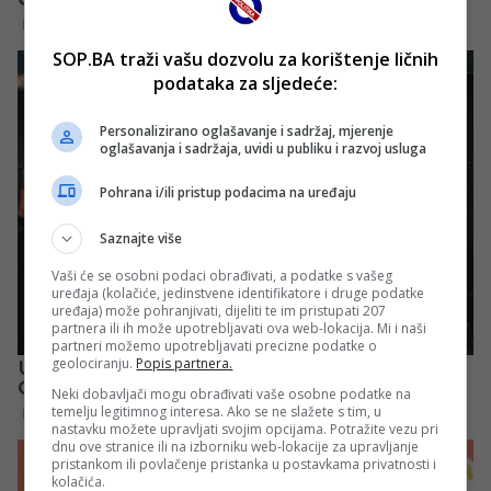
SOP.BA traži vašu dozvolu za korištenje ličnih
podataka za sljedeće:
Personalizirano oglašavanje i sadržaj, mjerenje
oglašavanja i sadržaja, uvidi u publiku i razvoj usluga
Pohrana i/ili pristup podacima na uređaju
Saznajte više
Vaši će se osobni podaci obrađivati, a podatke s vašeg
uređaja (kolačiće, jedinstvene identifikatore i druge podatke
uređaja) može pohranjivati, dijeliti te im pristupati 207
partnera ili ih može upotrebljavati ova web-lokacija. Mi i naši
partneri možemo upotrebljavati precizne podatke o
geolociranju.
Popis partnera.
Neki dobavljači mogu obrađivati vaše osobne podatke na
temelju legitimnog interesa. Ako se ne slažete s tim, u
nastavku možete upravljati svojim opcijama. Potražite vezu pri
dnu ove stranice ili na izborniku web-lokacije za upravljanje
pristankom ili povlačenje pristanka u postavkama privatnosti i
kolačića.