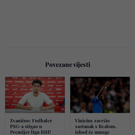
Povezane vijesti
Zvanično: Fudbaler
Vinicius završio
PSG-a stigao u
sastanak s Realom,
Premijer ligu BiH!
ishod će mnoge