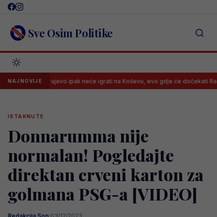
Skip
to
content
Sve Osim Politike
Sarajevo ipak neće igrati na Koševu, evo gdje će dočekati Radnik
NAJNOVIJE
ISTAKNUTE
Donnarumma nije
normalan! Pogledajte
direktan crveni karton za
golmana PSG-a [VIDEO]
Redakcija Sop
·
03/12/2023