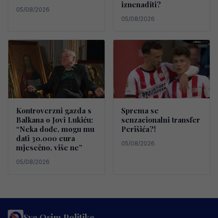
iznenaditi?
05/08/2026
05/08/2026
Kontroverzni gazda s
Sprema se
Balkana o Jovi Lukiću:
senzacionalni transfer
“Neka dođe, mogu mu
Perišića?!
dati 30.000 eura
05/08/2026
mjesečno, više ne”
05/08/2026
Sve Osim Politike