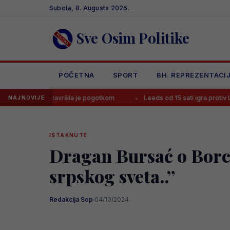
Skip
Subota, 8. Augusta 2026.
to
content
Sve Osim Politike
POČETNA
SPORT
BH. REPREZENTACI
jke, završila je pogotkom
Leeds od 15 sati igra protiv Leipziga, po
NAJNOVIJE
ISTAKNUTE
Dragan Bursać o Borcu
srpskog sveta..”
Redakcija Sop
·
04/10/2024