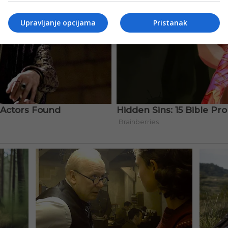
Upravljanje opcijama
Pristanak