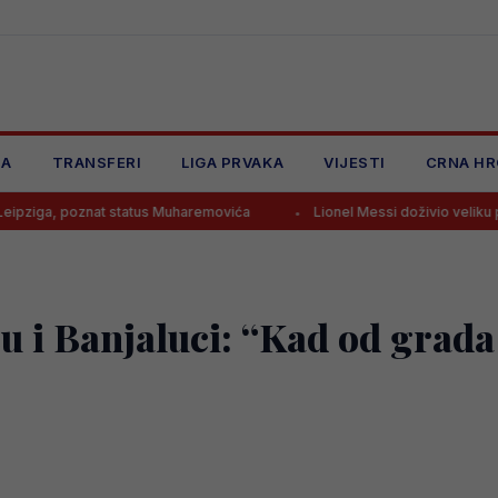
JA
TRANSFERI
LIGA PRVAKA
VIJESTI
CRNA HR
znat status Muharemovića
Lionel Messi doživio veliku porodičnu tra
 i Banjaluci: “Kad od grada