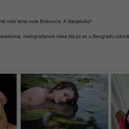
iti vole tenis-vole Đokovića. A Banjaluka?
leksima, malograđanski čeka šta joj se u Beogradu odredi- da