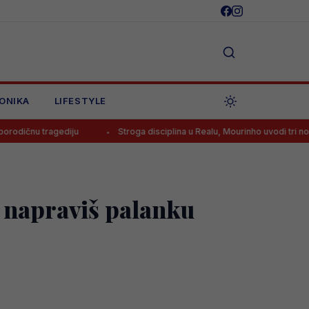
ONIKA
LIFESTYLE
gediju
Stroga disciplina u Realu, Mourinho uvodi tri nova pravila
 napraviš palanku