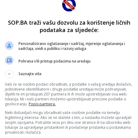
SOP.BA traži vašu dozvolu za korištenje ličnih
podataka za sljedeće:
Personalizirano oglašavanje i sadržaj, mjerenje oglašavanja i
sadržaja, uvidi u publiku i razvoj usluga
Pohrana i/ili pristup podacima na uređaju
Saznajte više
Vaši će se osobni podaci obrađivati, a podatke s vašeg uređaja (kolačiće,
jedinstvene identifikatore i druge podatke uređaja) može pohranjivati,
dijeliti te im pristupati 207 partnera ili ih može upotrebljavati ova web-
lokacija. Mi i naši partneri možemo upotrebljavati precizne podatke o
geolociranju.
Popis partnera.
Neki dobavljači mogu obrađivati vaše osobne podatke na temelju
legitimnog interesa. Ako se ne slažete s tim, u nastavku možete upravljati
svojim opcijama. Potražite vezu pri dnu ove stranice ili na izborniku web-
lokacije za upravljanje pristankom ili povlačenje pristanka u postavkama
privatnosti i kolačića.