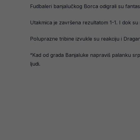
Fudbaleri banjalučkog Borca odigrali su fanta
Utakmica je završena rezultatom 1-1. I dok su ig
Poluprazne tribine izvukle su reakciju i Drag
“Kad od grada Banjaluke napraviš palanku srps
ljudi.