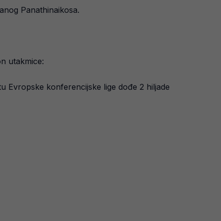
vanog Panathinaikosa.
on utakmice:
u Evropske konferencijske lige dođe 2 hiljade