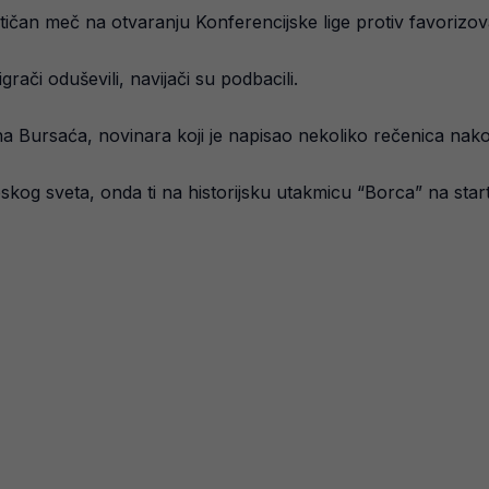
stičan meč na otvaranju Konferencijske lige protiv favorizo
rači oduševili, navijači su podbacili.
ana Bursaća, novinara koji je napisao nekoliko rečenica nak
kog sveta, onda ti na historijsku utakmicu “Borca” na start