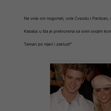
Ne vole oni nogomet, vole Cvezdu i Partizan, n
Kasaba u šta je pretvorena sa svim svojim komp
Taman po mjeri i zasluzi!”