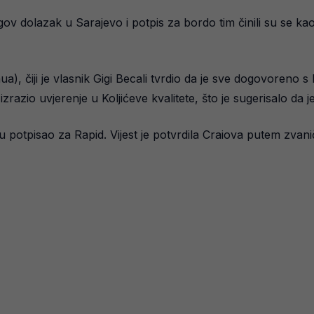
gov dolazak u Sarajevo i potpis za bordo tim činili su se ka
), čiji je vlasnik Gigi Becali tvrdio da je sve dogovoreno s
izrazio uvjerenje u Koljićeve kvalitete, što je sugerisalo da
kraju potpisao za Rapid. Vijest je potvrdila Craiova putem zv