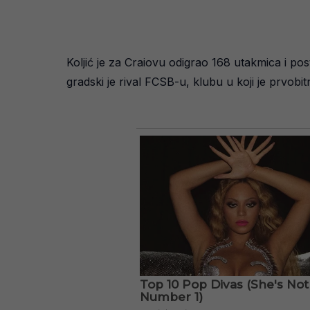
Koljić je za Craiovu odigrao 168 utakmica i pos
gradski je rival FCSB-u, klubu u koji je prvobit