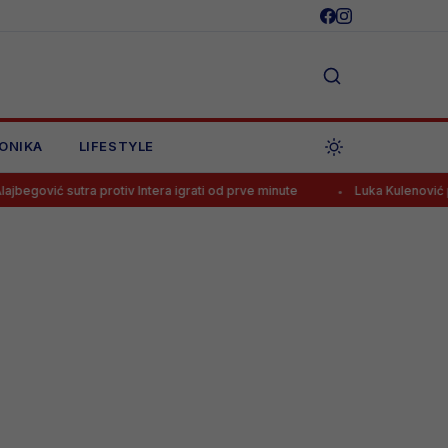
ONIKA
LIFESTYLE
ra protiv Intera igrati od prve minute
Luka Kulenović pred transferom