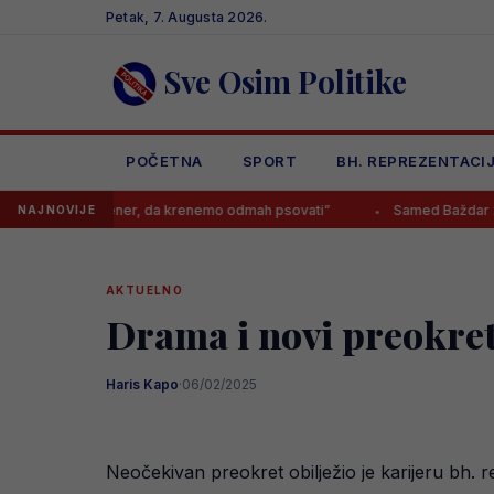
Skip
Petak, 7. Augusta 2026.
to
content
Sve Osim Politike
POČETNA
SPORT
BH. REPREZENTACI
ve trener, da krenemo odmah psovati”
Samed Baždar zvanično preds
NAJNOVIJE
AKTUELNO
Drama i novi preokret 
Haris Kapo
·
06/02/2025
Neočekivan preokret obilježio je karijeru bh. re