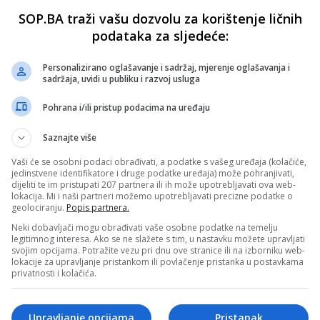
SOP.BA traži vašu dozvolu za korištenje ličnih
podataka za sljedeće:
Personalizirano oglašavanje i sadržaj, mjerenje oglašavanja i
sadržaja, uvidi u publiku i razvoj usluga
Pohrana i/ili pristup podacima na uređaju
Saznajte više
Vaši će se osobni podaci obrađivati, a podatke s vašeg uređaja (kolačiće,
jedinstvene identifikatore i druge podatke uređaja) može pohranjivati,
dijeliti te im pristupati 207 partnera ili ih može upotrebljavati ova web-
lokacija. Mi i naši partneri možemo upotrebljavati precizne podatke o
geolociranju.
Popis partnera.
Neki dobavljači mogu obrađivati vaše osobne podatke na temelju
legitimnog interesa. Ako se ne slažete s tim, u nastavku možete upravljati
svojim opcijama. Potražite vezu pri dnu ove stranice ili na izborniku web-
lokacije za upravljanje pristankom ili povlačenje pristanka u postavkama
privatnosti i kolačića.
Upravljanje opcijama
Pristanak