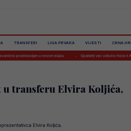
JA
TRANSFERI
LIGA PRVAKA
VIJESTI
CRNA HR
tavljen u novom klubu
Spalletti već odlučio hoće li Alajbegović sut
u transferu Elvira Koljića,
prezentativca Elvira Koljića.