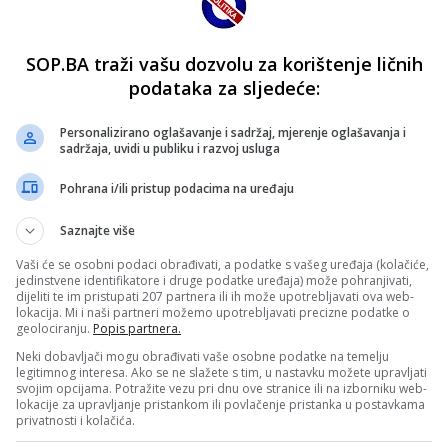
SOP.BA traži vašu dozvolu za korištenje ličnih
podataka za sljedeće:
Personalizirano oglašavanje i sadržaj, mjerenje oglašavanja i
sadržaja, uvidi u publiku i razvoj usluga
Pohrana i/ili pristup podacima na uređaju
Saznajte više
Vaši će se osobni podaci obrađivati, a podatke s vašeg uređaja (kolačiće,
jedinstvene identifikatore i druge podatke uređaja) može pohranjivati,
dijeliti te im pristupati 207 partnera ili ih može upotrebljavati ova web-
lokacija. Mi i naši partneri možemo upotrebljavati precizne podatke o
geolociranju.
Popis partnera.
Neki dobavljači mogu obrađivati vaše osobne podatke na temelju
legitimnog interesa. Ako se ne slažete s tim, u nastavku možete upravljati
svojim opcijama. Potražite vezu pri dnu ove stranice ili na izborniku web-
lokacije za upravljanje pristankom ili povlačenje pristanka u postavkama
privatnosti i kolačića.