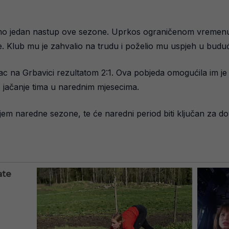
samo jedan nastup ove sezone. Uprkos ograničenom vremenu
ije. Klub mu je zahvalio na trudu i poželio mu uspjeh u bud
ac na Grbavici rezultatom 2:1. Ova pobjeda omogućila im j
o jačanje tima u narednim mjesecima.
jem naredne sezone, te će naredni period biti ključan za do