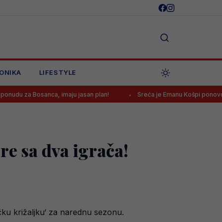
ONIKA
LIFESTYLE
sanca, imaju jasan plan!
Sreća je Emanu Košpi ponovo okrenula le
e sa dva igrača!
ačku križaljku‘ za narednu sezonu.