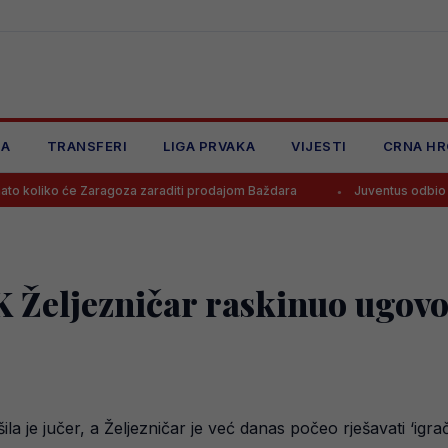
JA
TRANSFERI
LIGA PRVAKA
VIJESTI
CRNA HR
 Zaragoza zaraditi prodajom Baždara
Juventus odbio ponudu za Bo
 Željezničar raskinuo ugovor
a je jučer, a Željezničar je već danas počeo rješavati ‘igr