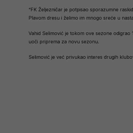
“FK Željezničar je potpisao sporazumne rask
Plavom dresu i želimo im mnogo sreće u nastav
Vahid Selimović je tokom ove sezone odigrao 14
uoči priprema za novu sezonu.
Selimović je već privukao interes drugih klubova