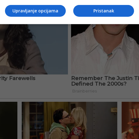
Upravljanje opcijama
Pristanak