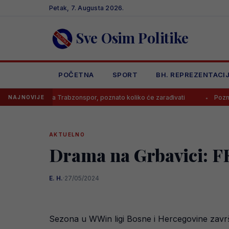
Skip
Petak, 7. Augusta 2026.
to
content
Sve Osim Politike
POČETNA
SPORT
BH. REPREZENTACI
ao za Trabzonspor, poznato koliko će zarađivati
Poznato koliko će
NAJNOVIJE
AKTUELNO
Drama na Grbavici: FK
E. H.
·
27/05/2024
Sezona u WWin ligi Bosne i Hercegovine završil