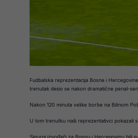
Fudbalska reprezentacija Bosne i Hercegovine 
trenutak desio se nakon dramatične penal-serije 
Nakon 120 minuta velike borbe na Bilinom Polju,
U tom trenutku naši reprezentativci pokazali su
Sigurni izvođači za Bosnu i Hercegovinu bili s