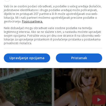
Vaši će se osobni podaci obrađivati, a podatke s vašeg uređaja (kolačiće,
jedinstvene identifikatore i druge podatke uređaja) može pohranjivati,
dijeliti te im pristupati 207 partnera ili ih može upotrebljavati ova web-
lokacija. Mi i naši partneri možemo upotrebljavati precizne podatke o
geolociranju.
Popis partnera.
Neki dobavljači mogu obrađivati vaše osobne podatke na temelju
legitimnog interesa. Ako se ne slažete s tim, u nastavku možete upravljati
svojim opcijama. Potražite vezu pri dnu ove stranice ili na izborniku web-
lokacije za upravljanje pristankom ili povlačenje pristanka u postavkama
privatnosti i kolačića.
Upravljanje opcijama
Pristanak