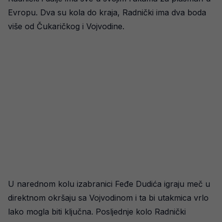
Evropu. Dva su kola do kraja, Radnički ima dva boda
više od Čukaričkog i Vojvodine.
U narednom kolu izabranici Feđe Dudića igraju meč u
direktnom okršaju sa Vojvodinom i ta bi utakmica vrlo
lako mogla biti ključna. Posljednje kolo Radnički