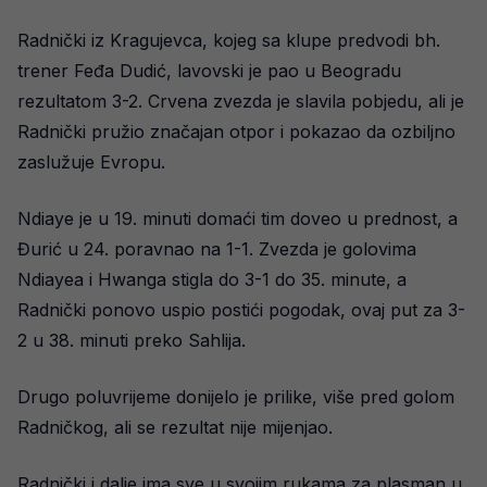
Radnički iz Kragujevca, kojeg sa klupe predvodi bh.
trener Feđa Dudić, lavovski je pao u Beogradu
rezultatom 3-2. Crvena zvezda je slavila pobjedu, ali je
Radnički pružio značajan otpor i pokazao da ozbiljno
zaslužuje Evropu.
Ndiaye je u 19. minuti domaći tim doveo u prednost, a
Đurić u 24. poravnao na 1-1. Zvezda je golovima
Ndiayea i Hwanga stigla do 3-1 do 35. minute, a
Radnički ponovo uspio postići pogodak, ovaj put za 3-
2 u 38. minuti preko Sahlija.
Drugo poluvrijeme donijelo je prilike, više pred golom
Radničkog, ali se rezultat nije mijenjao.
Radnički i dalje ima sve u svojim rukama za plasman u