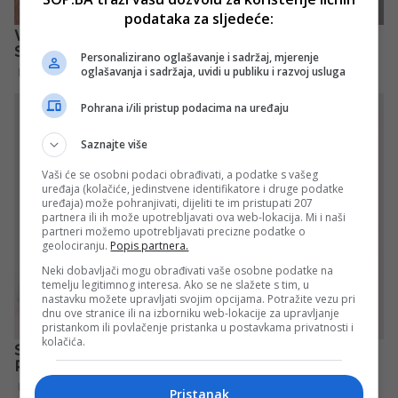
podataka za sljedeće:
Personalizirano oglašavanje i sadržaj, mjerenje
oglašavanja i sadržaja, uvidi u publiku i razvoj usluga
Pohrana i/ili pristup podacima na uređaju
Saznajte više
Vaši će se osobni podaci obrađivati, a podatke s vašeg
uređaja (kolačiće, jedinstvene identifikatore i druge podatke
uređaja) može pohranjivati, dijeliti te im pristupati 207
partnera ili ih može upotrebljavati ova web-lokacija. Mi i naši
partneri možemo upotrebljavati precizne podatke o
geolociranju.
Popis partnera.
Neki dobavljači mogu obrađivati vaše osobne podatke na
temelju legitimnog interesa. Ako se ne slažete s tim, u
nastavku možete upravljati svojim opcijama. Potražite vezu pri
dnu ove stranice ili na izborniku web-lokacije za upravljanje
pristankom ili povlačenje pristanka u postavkama privatnosti i
kolačića.
Pristanak