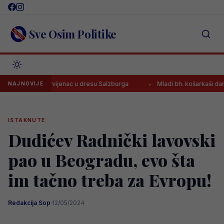
Skip
to
content
Sve Osim Politike
tirao prvijenac u dresu Salzburga
Mladi bh. košarkaši danas traž
NAJNOVIJE
ISTAKNUTE
Dudićev Radnički lavovski
pao u Beogradu, evo šta
im tačno treba za Evropu!
Redakcija Sop
·
12/05/2024