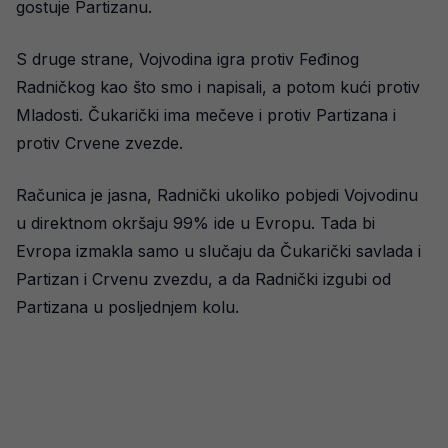
gostuje Partizanu.
S druge strane, Vojvodina igra protiv Feđinog
Radničkog kao što smo i napisali, a potom kući protiv
Mladosti. Čukarički ima mečeve i protiv Partizana i
protiv Crvene zvezde.
Računica je jasna, Radnički ukoliko pobjedi Vojvodinu
u direktnom okršaju 99% ide u Evropu. Tada bi
Evropa izmakla samo u slučaju da Čukarički savlada i
Partizan i Crvenu zvezdu, a da Radnički izgubi od
Partizana u posljednjem kolu.