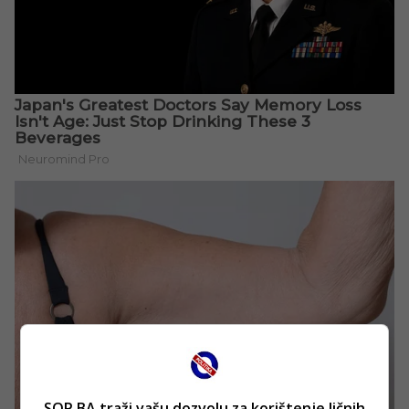
SOP.BA traži vašu dozvolu za korištenje ličnih