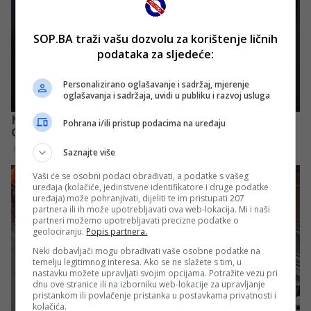
SOP.BA traži vašu dozvolu za korištenje ličnih
podataka za sljedeće:
Personalizirano oglašavanje i sadržaj, mjerenje
oglašavanja i sadržaja, uvidi u publiku i razvoj usluga
Pohrana i/ili pristup podacima na uređaju
Saznajte više
Vaši će se osobni podaci obrađivati, a podatke s vašeg
uređaja (kolačiće, jedinstvene identifikatore i druge podatke
uređaja) može pohranjivati, dijeliti te im pristupati 207
partnera ili ih može upotrebljavati ova web-lokacija. Mi i naši
partneri možemo upotrebljavati precizne podatke o
geolociranju.
Popis partnera.
Neki dobavljači mogu obrađivati vaše osobne podatke na
temelju legitimnog interesa. Ako se ne slažete s tim, u
nastavku možete upravljati svojim opcijama. Potražite vezu pri
dnu ove stranice ili na izborniku web-lokacije za upravljanje
pristankom ili povlačenje pristanka u postavkama privatnosti i
kolačića.