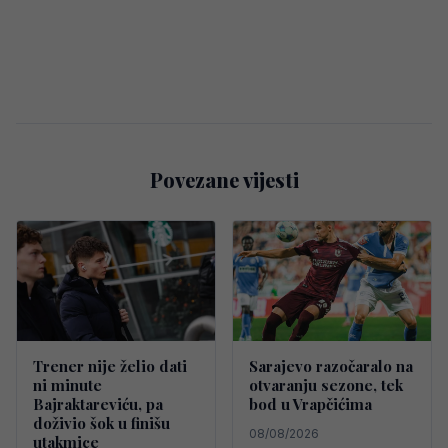
Povezane vijesti
Trener nije želio dati
Sarajevo razočaralo na
ni minute
otvaranju sezone, tek
Bajraktareviću, pa
bod u Vrapčićima
doživio šok u finišu
08/08/2026
utakmice