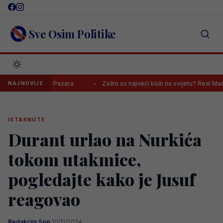
Skip
to
content
Sve Osim Politike
v Novog Pazara
Zašto su najveći klub na svijetu? Real Madrid javno
NAJNOVIJE
ISTAKNUTE
Durant urlao na Nurkića
tokom utakmice,
pogledajte kako je Jusuf
reagovao
Redakcija Sop
·
10/11/2024