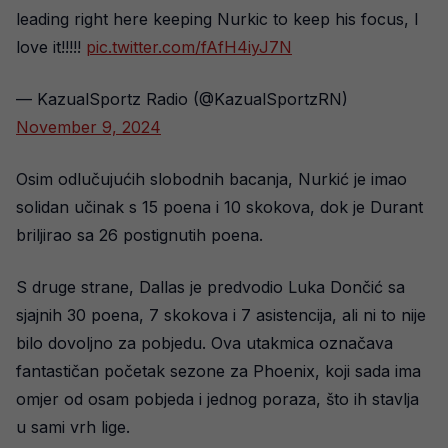
leading right here keeping Nurkic to keep his focus, I
love it!!!!!
pic.twitter.com/fAfH4iyJ7N
— KazualSportz Radio (@KazualSportzRN)
November 9, 2024
Osim odlučujućih slobodnih bacanja, Nurkić je imao
solidan učinak s 15 poena i 10 skokova, dok je Durant
briljirao sa 26 postignutih poena.
S druge strane, Dallas je predvodio Luka Dončić sa
sjajnih 30 poena, 7 skokova i 7 asistencija, ali ni to nije
bilo dovoljno za pobjedu. Ova utakmica označava
fantastičan početak sezone za Phoenix, koji sada ima
omjer od osam pobjeda i jednog poraza, što ih stavlja
u sami vrh lige.