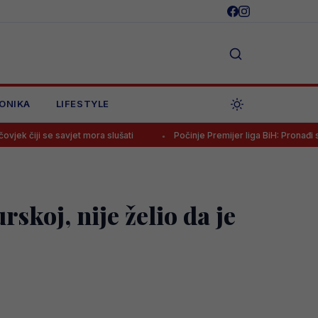
ONIKA
LIFESTYLE
avjet mora slušati
Počinje Premijer liga BiH: Pronađi specijale i isk
skoj, nije želio da je