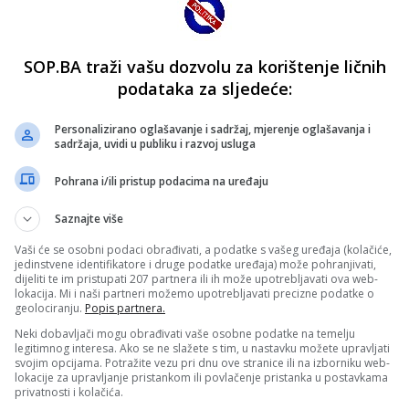
SOP.BA traži vašu dozvolu za korištenje ličnih
podataka za sljedeće:
Personalizirano oglašavanje i sadržaj, mjerenje oglašavanja i
sadržaja, uvidi u publiku i razvoj usluga
Pohrana i/ili pristup podacima na uređaju
Saznajte više
Vaši će se osobni podaci obrađivati, a podatke s vašeg uređaja (kolačiće,
jedinstvene identifikatore i druge podatke uređaja) može pohranjivati,
dijeliti te im pristupati 207 partnera ili ih može upotrebljavati ova web-
lokacija. Mi i naši partneri možemo upotrebljavati precizne podatke o
geolociranju.
Popis partnera.
Neki dobavljači mogu obrađivati vaše osobne podatke na temelju
legitimnog interesa. Ako se ne slažete s tim, u nastavku možete upravljati
svojim opcijama. Potražite vezu pri dnu ove stranice ili na izborniku web-
lokacije za upravljanje pristankom ili povlačenje pristanka u postavkama
privatnosti i kolačića.