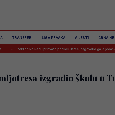
JA
TRANSFERI
LIGA PRVAKA
VIJESTI
CRNA HR
i odbio Real i prihvatio ponudu Barce, nagovorio ga je jedan čovjek čiji se s
jotresa izgradio školu u Tur