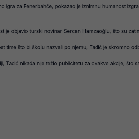
utno igra za Fenerbahče, pokazao je iznimnu humanost iz
ijest je objavio turski novinar Sercan Hamzaoğlu, što su zatim
ost time što bi školu nazvali po njemu, Tadić je skromno odbi
i, Tadić nikada nije težio publicitetu za ovakve akcije, što