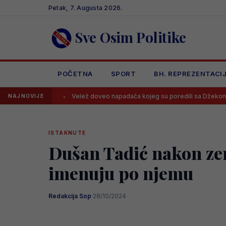
Skip
Petak, 7. Augusta 2026.
to
content
Sve Osim Politike
POČETNA
SPORT
BH. REPREZENTACI
Velež doveo napadača kojeg su poredili sa Džekom
Rodr
NAJNOVIJE
ISTAKNUTE
Dušan Tadić nakon zeml
imenuju po njemu
Redakcija Sop
·
28/10/2024