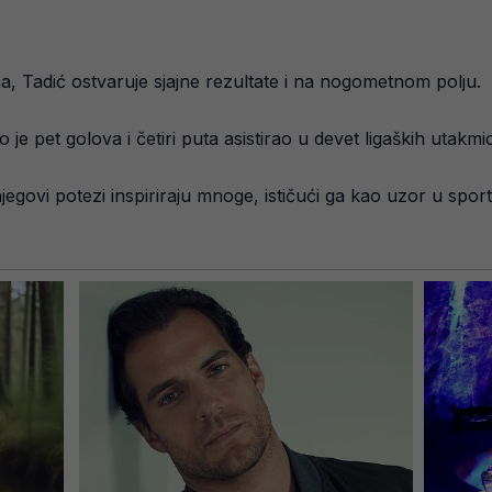
a, Tadić ostvaruje sjajne rezultate i na nogometnom polju.
pet golova i četiri puta asistirao u devet ligaških utakmi
govi potezi inspiriraju mnoge, ističući ga kao uzor u sports