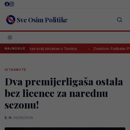
Skip
to
content
Sve Osim Politike
 Salah kao kralj dočekan u Turskoj
Zvanično: Fudbaler PSG-a stiga
NAJNOVIJE
ISTAKNUTE
Dva premijerligaša ostala
bez licence za narednu
sezonu!
E. H.
·
05/05/2026