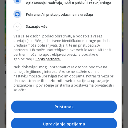
oglašavanja i sadržaja, uvidi u publiku i razvoj usluga
Pohrana i/ili pristup podacima na uređaju
Saznajte više
Vaši će se osobni podaci obrađivati, a podatke s vašeg
uređaja (kolačiće, jedinstvene identifikatore i druge podatke
uređaja) može pohranjivati, dijeliti te im pristupati 207
partnera ili ih može upotrebljavati ova web-lokacija. Mi i naši
partneri možemo upotrebljavati precizne podatke o
geolociranju.
Popis partnera.
Neki dobavljači mogu obrađivati vaše osobne podatke na
temelju legitimnog interesa. Ako se ne slažete s tim, u
nastavku možete upravljati svojim opcijama. Potražite vezu pri
dnu ove stranice ili na izborniku web-lokacije za upravljanje
pristankom ili povlačenje pristanka u postavkama privatnosti i
kolačića.
Pristanak
Upravljanje opcijama