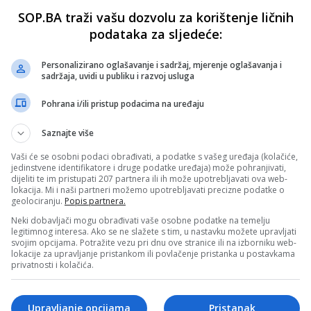
SOP.BA traži vašu dozvolu za korištenje ličnih
podataka za sljedeće:
Personalizirano oglašavanje i sadržaj, mjerenje oglašavanja i
sadržaja, uvidi u publiku i razvoj usluga
Pohrana i/ili pristup podacima na uređaju
Saznajte više
Vaši će se osobni podaci obrađivati, a podatke s vašeg uređaja (kolačiće,
jedinstvene identifikatore i druge podatke uređaja) može pohranjivati,
dijeliti te im pristupati 207 partnera ili ih može upotrebljavati ova web-
lokacija. Mi i naši partneri možemo upotrebljavati precizne podatke o
geolociranju.
Popis partnera.
Neki dobavljači mogu obrađivati vaše osobne podatke na temelju
legitimnog interesa. Ako se ne slažete s tim, u nastavku možete upravljati
svojim opcijama. Potražite vezu pri dnu ove stranice ili na izborniku web-
lokacije za upravljanje pristankom ili povlačenje pristanka u postavkama
privatnosti i kolačića.
Upravljanje opcijama
Pristanak