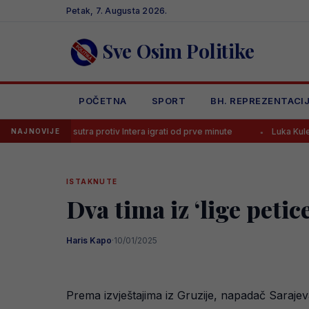
Skip
Petak, 7. Augusta 2026.
to
content
Sve Osim Politike
POČETNA
SPORT
BH. REPREZENTACI
 sutra protiv Intera igrati od prve minute
Luka Kulenović pred transf
NAJNOVIJE
ISTAKNUTE
Dva tima iz ‘lige petic
Haris Kapo
·
10/01/2025
Prema izvještajima iz Gruzije, napadač Sarajeva