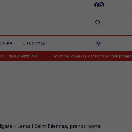
ONIKA
LIFESTYLE
urga
Mladi bh. košarkaši danas traže novu pobjedu na Eurobasketu,
ligaša – Lensa i Saint-Etiennea, prenosi portal