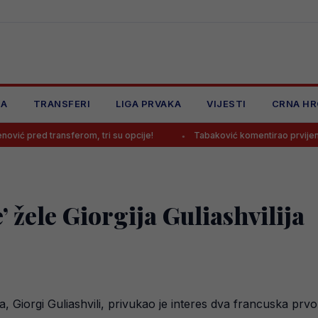
JA
TRANSFERI
LIGA PRVAKA
VIJESTI
CRNA HR
erom, tri su opcije!
Tabaković komentirao prvijenac u dresu Salzb
e’ žele Giorgija Guliashvilija
, Giorgi Guliashvili, privukao je interes dva francuska prvo