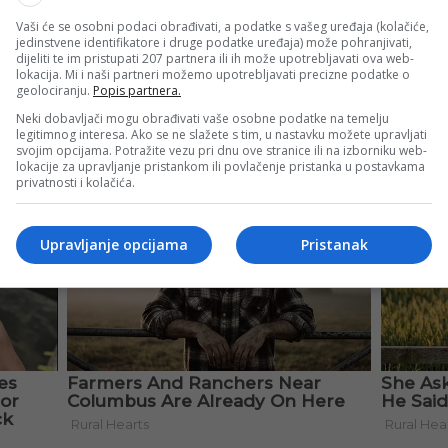
Vaši će se osobni podaci obrađivati, a podatke s vašeg uređaja (kolačiće,
jedinstvene identifikatore i druge podatke uređaja) može pohranjivati,
dijeliti te im pristupati 207 partnera ili ih može upotrebljavati ova web-
lokacija. Mi i naši partneri možemo upotrebljavati precizne podatke o
geolociranju.
Popis partnera.
Neki dobavljači mogu obrađivati vaše osobne podatke na temelju
legitimnog interesa. Ako se ne slažete s tim, u nastavku možete upravljati
svojim opcijama. Potražite vezu pri dnu ove stranice ili na izborniku web-
lokacije za upravljanje pristankom ili povlačenje pristanka u postavkama
privatnosti i kolačića.
Upravljanje opcijama
Pristanak