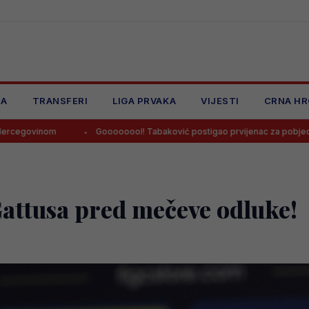
JA
TRANSFERI
LIGA PRVAKA
VIJESTI
CRNA HR
Goooooool! Tabaković postigao prvijenac za pobjedu Salzburga!
Gattusa pred mečeve odluke!