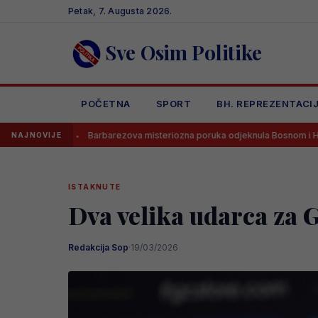
Skip
Petak, 7. Augusta 2026.
to
content
Sve Osim Politike
POČETNA
SPORT
BH. REPREZENTACI
Barbarezova misteriozna poruka odjeknula Bosnom i Hercegovinom
NAJNOVIJE
ISTAKNUTE
Dva velika udarca za 
Redakcija Sop
·
19/03/2026