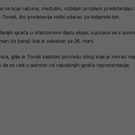
ča na koje računa, međutim, ozbiljan problem predstavljaju 
onali, što predstavlja veliki udarac za italijanski tim.
danijih igrača u ofanzivnom dijelu ekipe, suočava se s pov
eman za baraž koji je zakazan za 26. mart.
ca, gdje je Tonali zadobio povredu zbog koje je morao napu
da se radi o jednom od najvažnijih igrača reprezentacije.