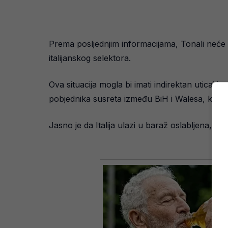
Prema posljednjim informacijama, Tonali neće 
italijanskog selektora.
Ova situacija mogla bi imati indirektan uticaj i
pobjednika susreta između BiH i Walesa, koji se
Jasno je da Italija ulazi u baraž oslabljena, š