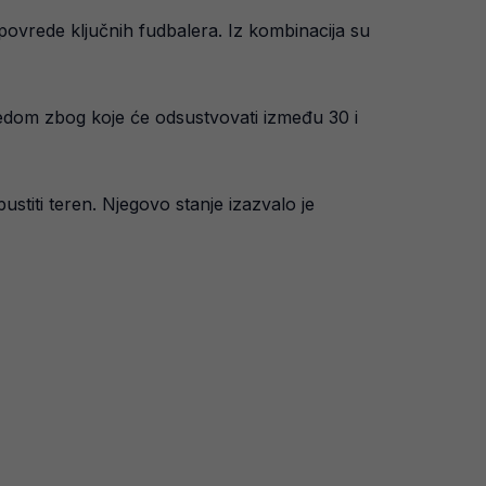
povrede ključnih fudbalera. Iz kombinacija su
redom zbog koje će odsustvovati između 30 i
stiti teren. Njegovo stanje izazvalo je