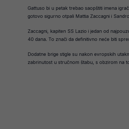
Gattuso bi u petak trebao saopštiti imena igra
gotovo sigurno otpali Mattia Zaccagni i Sandro T
Zaccagni, kapiten SS Lazio i jedan od najpouz
40 dana. To znači da definitivno neće biti spr
Dodatne brige stigle su nakon evropskih utakmi
zabrinutost u stručnom štabu, s obzirom na to 