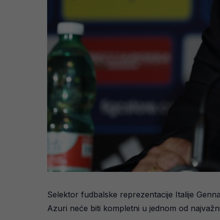
Selektor fudbalske reprezentacije Italije Genn
Azuri neće biti kompletni u jednom od najvažniji