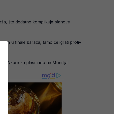
raža, što dodatno komplikuje planove
asman u finale baraža, tamo će igrati protiv
ti put Azura ka plasmanu na Mundijal.