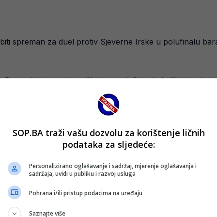
biti spreman za duel protiv Sjeverne Irske u polufinalu ba
 na Bosnu i Hercegovinu. Naime, u slučaju da Italija izbori pl
 igra u Kardifu.
to bi moglo otvoriti prostor rivalima i dodatno zakomplikova
SOP.BA traži vašu dozvolu za korištenje ličnih
podataka za sljedeće:
Personalizirano oglašavanje i sadržaj, mjerenje oglašavanja i
sadržaja, uvidi u publiku i razvoj usluga
Pohrana i/ili pristup podacima na uređaju
Saznajte više