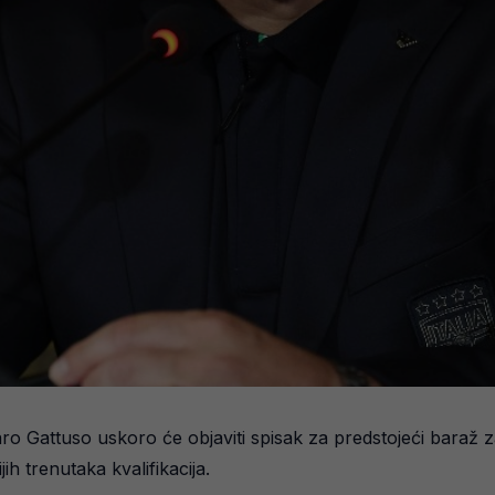
aro Gattuso uskoro će objaviti spisak za predstojeći baraž z
h trenutaka kvalifikacija.