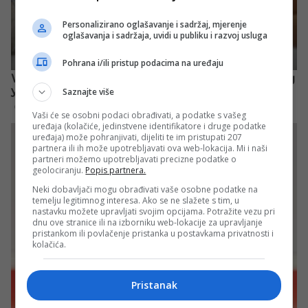
Personalizirano oglašavanje i sadržaj, mjerenje
oglašavanja i sadržaja, uvidi u publiku i razvoj usluga
Pohrana i/ili pristup podacima na uređaju
Saznajte više
Vaši će se osobni podaci obrađivati, a podatke s vašeg
uređaja (kolačiće, jedinstvene identifikatore i druge podatke
uređaja) može pohranjivati, dijeliti te im pristupati 207
partnera ili ih može upotrebljavati ova web-lokacija. Mi i naši
partneri možemo upotrebljavati precizne podatke o
geolociranju.
Popis partnera.
Neki dobavljači mogu obrađivati vaše osobne podatke na
temelju legitimnog interesa. Ako se ne slažete s tim, u
nastavku možete upravljati svojim opcijama. Potražite vezu pri
dnu ove stranice ili na izborniku web-lokacije za upravljanje
pristankom ili povlačenje pristanka u postavkama privatnosti i
kolačića.
Pristanak