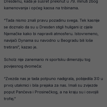
Dresdenu, kada je susret prekinut u 79. minuti zbog
kamenovanja i općeg kaosa na tribinama.
“Tada nismo znali pravu pozadinu svega. Tek kasnije
se doznalo da su u Dresden stigli huligani iz cijele
Njemačke kako bi napravili atmosferu. Istovremeno,
navijači Dynama su navodno u Beogradu bili loše
tretirani”, kazao je.
Scholz nije zanemario ni sportsku dimenziju tog
povijesnog dvomeča:
“Zvezda nas je tada potpuno nadigrala, pobijedila 3:0 u
prvoj utakmici i bila prejaka za nas. Imali su zvijezde
poput Pančeva i Prosinečkog, a na kraju su i osvojili
trofej.”