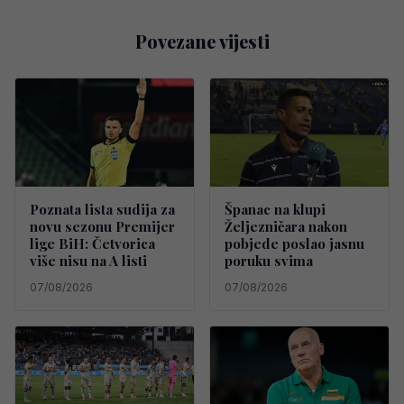
Povezane vijesti
Poznata lista sudija za
Španac na klupi
novu sezonu Premijer
Željezničara nakon
lige BiH: Četvorica
pobjede poslao jasnu
više nisu na A listi
poruku svima
07/08/2026
07/08/2026