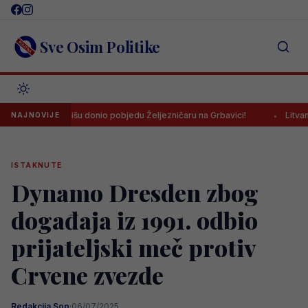
Skip
to
content
Sve Osim Politike
 finišu donio pobjedu Željezničaru na Grbavici!
Litvanci u velikim
NAJNOVIJE
ISTAKNUTE
Dynamo Dresden zbog
događaja iz 1991. odbio
prijateljski meč protiv
Crvene zvezde
Redakcija Sop
·
06/07/2025