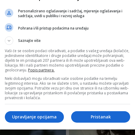
Personalizirano oglašavanje i sadržaj, mjerenje oglašavanja i
sadržaja, uvidi u publiku i razvoj usluga
Pohrana i/ili pristup podacima na uređaju
Saznajte više
Vaši će se osobni podaci obrađivati, a podatke s vašeg uređaja (kolačiće,
jedinstvene identifikatore i druge podatke uređaja) može pohranjivati,
dijeliti te im pristupati 207 partnera ili ih može upotrebljavati ova web-
lokacija. Mi i naši partneri možemo upotrebljavati precizne podatke o
geolociranju.
Popis partnera.
Neki dobavljači mogu obrađivati vaše osobne podatke na temelju
legitimnog interesa. Ako se ne slažete s tim, u nastavku možete upravljati
svojim opcijama. Potražite vezu pri dnu ove stranice ili na izborniku web-
lokacije za upravljanje pristankom ili povlačenje pristanka u postavkama
privatnosti i kolačića.
Upravljanje opcijama
Pristanak