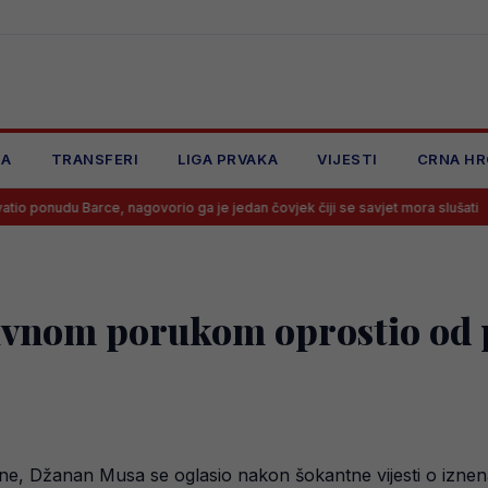
JA
TRANSFERI
LIGA PRVAKA
VIJESTI
CRNA HR
 Barce, nagovorio ga je jedan čovjek čiji se savjet mora slušati
Poči
ivnom porukom oprostio od 
e, Džanan Musa se oglasio nakon šokantne vijesti o iznena