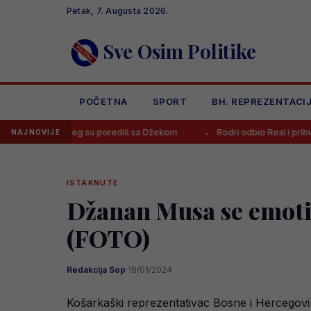
Skip
Petak, 7. Augusta 2026.
to
content
Sve Osim Politike
POČETNA
SPORT
BH. REPREZENTACI
a kojeg su poredili sa Džekom
Rodri odbio Real i prihvatio ponudu
NAJNOVIJE
ISTAKNUTE
Džanan Musa se emot
(FOTO)
Redakcija Sop
·
18/01/2024
Košarkaški reprezentativac Bosne i Hercegovin