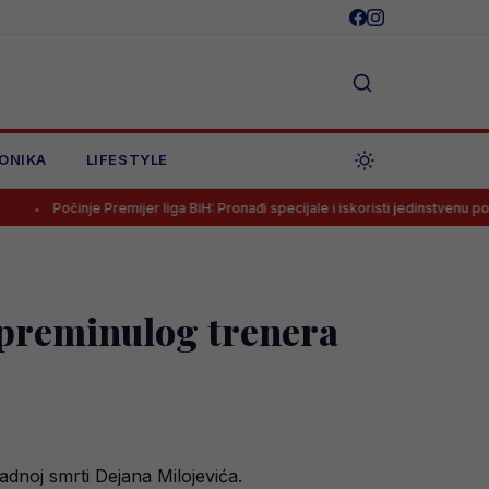
ONIKA
LIFESTYLE
nje Premijer liga BiH: Pronađi specijale i iskoristi jedinstvenu ponudu
preminulog trenera
dnoj smrti Dejana Milojevića.