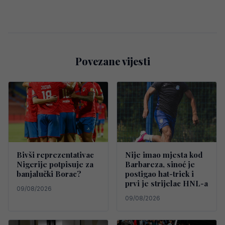
Povezane vijesti
Bivši reprezentativac
Nije imao mjesta kod
Nigerije potpisuje za
Barbareza, sinoć je
banjalučki Borac?
postigao hat-trick i
prvi je strijelac HNL-a
09/08/2026
09/08/2026