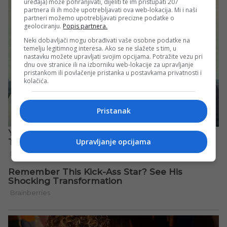
uređaja) može pohranjivati, dijeliti te im pristupati 207
partnera ili ih može upotrebljavati ova web-lokacija. Mi i naši
partneri možemo upotrebljavati precizne podatke o
geolociranju.
Popis partnera.
Neki dobavljači mogu obrađivati vaše osobne podatke na
temelju legitimnog interesa. Ako se ne slažete s tim, u
nastavku možete upravljati svojim opcijama. Potražite vezu pri
dnu ove stranice ili na izborniku web-lokacije za upravljanje
pristankom ili povlačenje pristanka u postavkama privatnosti i
kolačića.
Pristanak
Upravljanje opcijama