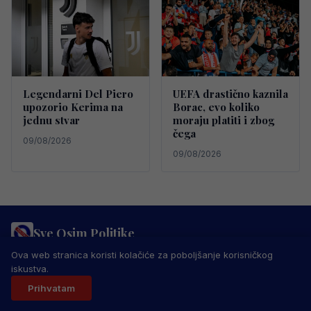
Legendarni Del Piero
UEFA drastično kaznila
upozorio Kerima na
Borac, evo koliko
jednu stvar
moraju platiti i zbog
čega
09/08/2026
09/08/2026
Sve Osim Politike
PRAVILA PRIVATNOSTI
MARKETING
USLOVI KORIŠTENJA
Ova web stranica koristi kolačiće za poboljšanje korisničkog
IMPRESSUM
KONTAKT
iskustva.
© 2026 Sve Osim Politike. Sva prava zadržana.
Prihvatam