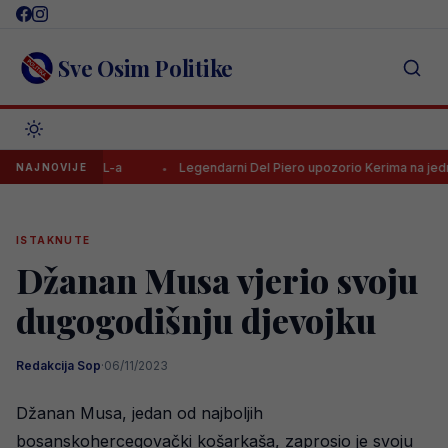
Skip
to
content
Sve Osim Politike
ijelac HNL-a
Legendarni Del Piero upozorio Kerima na jednu stvar
NAJNOVIJE
ISTAKNUTE
Džanan Musa vjerio svoju
dugogodišnju djevojku
Redakcija Sop
·
06/11/2023
Džanan Musa, jedan od najboljih
bosanskohercegovački košarkaša, zaprosio je svoju