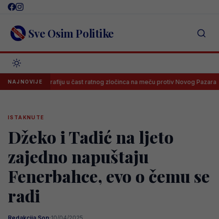
Skip
to
content
Sve Osim Politike
 koreografiju u čast ratnog zločinca na meču protiv Novog Pazara
Z
NAJNOVIJE
ISTAKNUTE
Džeko i Tadić na ljeto
zajedno napuštaju
Fenerbahce, evo o čemu se
radi
Redakcija Sop
·
10/04/2025