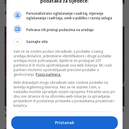
podataka za sljedeće:
Personalizirano oglašavanje i sadržaj, mjerenje
oglašavanja i sadržaja, uvidi u publiku i razvoj usluga
Pohrana i/ili pristup podacima na uređaju
Saznajte više
Vaši će se osobni podaci obrađivati, a podatke s vašeg
uređaja (kolačiće, jedinstvene identifikatore i druge podatke
uređaja) može pohranjivati, dijeliti te im pristupati 207
partnera ili ih može upotrebljavati ova web-lokacija. Mi i naši
partneri možemo upotrebljavati precizne podatke o
geolociranju.
Popis partnera.
Neki dobavljači mogu obrađivati vaše osobne podatke na
temelju legitimnog interesa. Ako se ne slažete s tim, u
nastavku možete upravljati svojim opcijama. Potražite vezu pri
dnu ove stranice ili na izborniku web-lokacije za upravljanje
pristankom ili povlačenje pristanka u postavkama privatnosti i
kolačića.
Pristanak