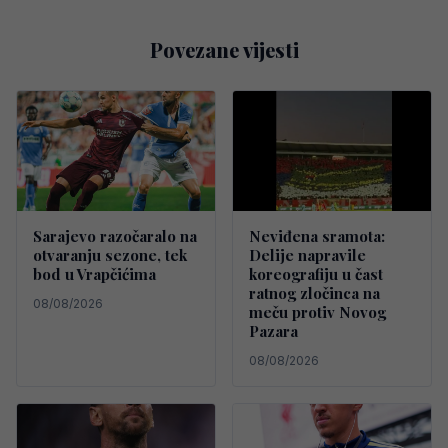
Povezane vijesti
Sarajevo razočaralo na
Neviđena sramota:
otvaranju sezone, tek
Delije napravile
bod u Vrapčićima
koreografiju u čast
ratnog zločinca na
08/08/2026
meču protiv Novog
Pazara
08/08/2026