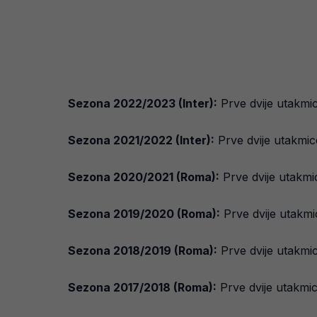
Sezona 2022/2023 (Inter):
Prve dvije utakmi
Sezona 2021/2022 (Inter):
Prve dvije utakmice
Sezona 2020/2021 (Roma):
Prve dvije utakmi
Sezona 2019/2020 (Roma):
Prve dvije utakmic
Sezona 2018/2019 (Roma):
Prve dvije utakmic
Sezona 2017/2018 (Roma):
Prve dvije utakmic