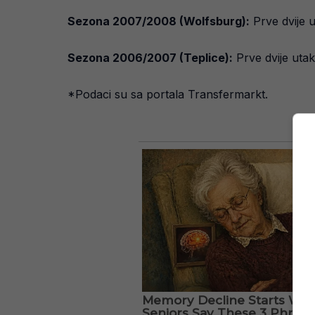
Sezona 2007/2008 (Wolfsburg):
Prve dvije u
Sezona 2006/2007 (Teplice):
Prve dvije uta
*Podaci su sa portala Transfermarkt.