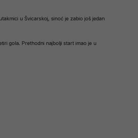
takmici u Švicarskoj, sinoć je zabio još jedan
ri gola. Prethodni najbolji start imao je u