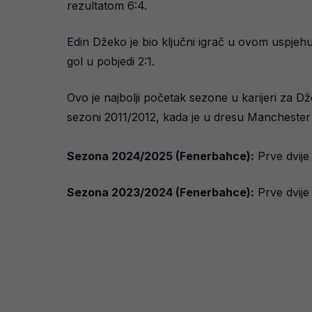
rezultatom 6:4.
Edin Džeko je bio ključni igrač u ovom uspjehu 
gol u pobjedi 2:1.
Ovo je najbolji početak sezone u karijeri za Dže
sezoni 2011/2012, kada je u dresu Manchester 
Sezona 2024/2025 (Fenerbahce):
Prve dvije
Sezona 2023/2024 (Fenerbahce):
Prve dvije