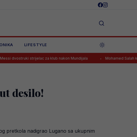
ONIKA
LIFESTYLE
i strijelac za klub nakon Mundijala
Mohamed Salah kao kralj doček
ut desilo!
ugog pretkola nadigrao Lugano sa ukupnim