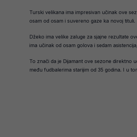
Turski velikana ima impresivan učinak ove sez
osam od osam i suvereno gaze ka novoj tituli.
Džeko ima velike zaluge za sjajne rezultate ove
ima učinak od osam golova i sedam asistencij
To znači da je Dijamant ove sezone direktno uč
među fudbalerima starijim od 35 godina. I u to