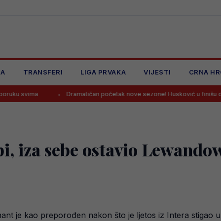
JA
TRANSFERI
LIGA PRVAKA
VIJESTI
CRNA HR
Dramatičan početak nove sezone! Husković u finišu donio pobjedu Ž
pi, iza sebe ostavio Lewando
ant je kao preporođen nakon što je ljetos iz Intera stigao 