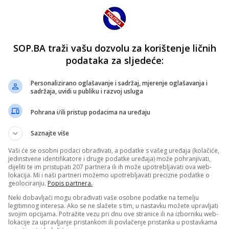
SOP.BA traži vašu dozvolu za korištenje ličnih
podataka za sljedeće:
Personalizirano oglašavanje i sadržaj, mjerenje oglašavanja i
sadržaja, uvidi u publiku i razvoj usluga
Pohrana i/ili pristup podacima na uređaju
Saznajte više
Vaši će se osobni podaci obrađivati, a podatke s vašeg uređaja (kolačiće,
jedinstvene identifikatore i druge podatke uređaja) može pohranjivati,
dijeliti te im pristupati 207 partnera ili ih može upotrebljavati ova web-
lokacija. Mi i naši partneri možemo upotrebljavati precizne podatke o
geolociranju.
Popis partnera.
Neki dobavljači mogu obrađivati vaše osobne podatke na temelju
legitimnog interesa. Ako se ne slažete s tim, u nastavku možete upravljati
svojim opcijama. Potražite vezu pri dnu ove stranice ili na izborniku web-
lokacije za upravljanje pristankom ili povlačenje pristanka u postavkama