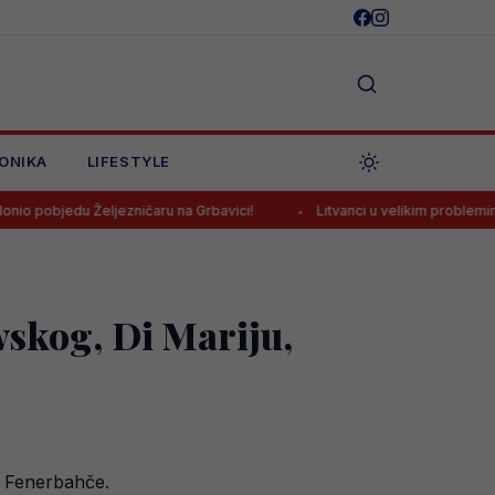
ONIKA
LIFESTYLE
eljezničaru na Grbavici!
Litvanci u velikim problemima pred duel pr
wskog, Di Mariju,
u Fenerbahče.