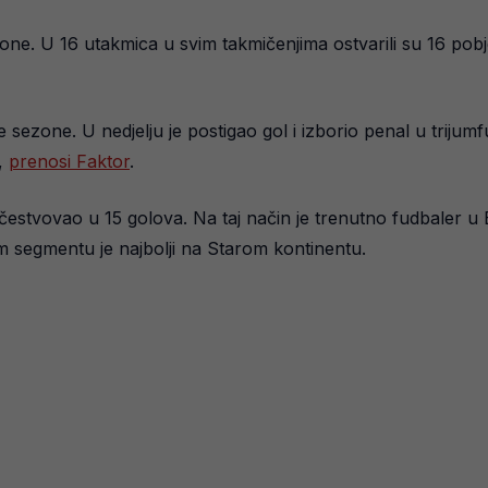
one. U 16 utakmica u svim takmičenjima ostvarili su 16 po
 sezone. U nedjelju je postigao gol i izborio penal u triju
a,
prenosi Faktor
.
estvovao u 15 golova. Na taj način je trenutno fudbaler u E
m segmentu je najbolji na Starom kontinentu.