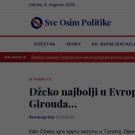
Skip
Subota, 8. Augusta 2026.
to
content
Sve Osim Politike
POČETNA
SPORT
BH. REPREZENTACI
Španac na klupi Željezničara nakon pobjede poslao jasnu poruku svima
NAJNOVIJE
ISTAKNUTE
Džeko najbolji u Evro
Girouda…
Redakcija Sop
·
10/10/2023
Edin Džeko igra sjajnu sezonu u Turskoj. Dijam