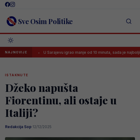
Skip
to
content
Sve Osim Politike
oli..’
U Sarajevu igrao manje od 10 minuta, sada je najbolji strijelac
NAJNOVIJE
ISTAKNUTE
Džeko napušta
Fiorentinu, ali ostaje u
Italiji?
Redakcija Sop
·
12/12/2025