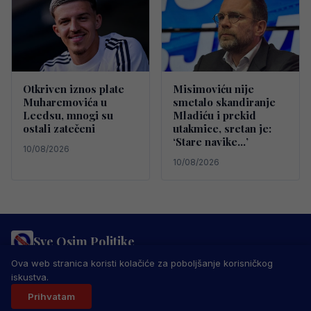
Otkriven iznos plate
Misimoviću nije
Muharemovića u
smetalo skandiranje
Leedsu, mnogi su
Mladiću i prekid
ostali zatečeni
utakmice, sretan je:
‘Stare navike…’
10/08/2026
10/08/2026
Sve Osim Politike
PRAVILA PRIVATNOSTI
MARKETING
USLOVI KORIŠTENJA
Ova web stranica koristi kolačiće za poboljšanje korisničkog
IMPRESSUM
KONTAKT
iskustva.
© 2026 Sve Osim Politike. Sva prava zadržana.
Prihvatam