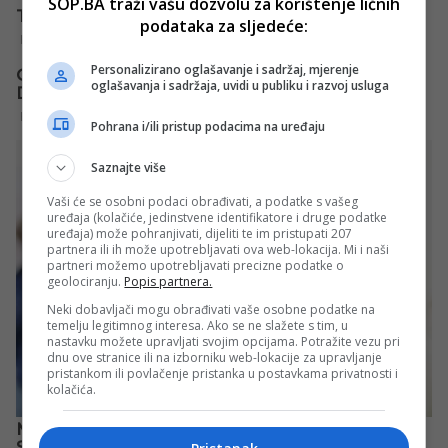
SOP.BA traži vašu dozvolu za korištenje ličnih
podataka za sljedeće:
Personalizirano oglašavanje i sadržaj, mjerenje
oglašavanja i sadržaja, uvidi u publiku i razvoj usluga
Pohrana i/ili pristup podacima na uređaju
Saznajte više
Vaši će se osobni podaci obrađivati, a podatke s vašeg
uređaja (kolačiće, jedinstvene identifikatore i druge podatke
uređaja) može pohranjivati, dijeliti te im pristupati 207
partnera ili ih može upotrebljavati ova web-lokacija. Mi i naši
partneri možemo upotrebljavati precizne podatke o
geolociranju.
Popis partnera.
Neki dobavljači mogu obrađivati vaše osobne podatke na
temelju legitimnog interesa. Ako se ne slažete s tim, u
nastavku možete upravljati svojim opcijama. Potražite vezu pri
dnu ove stranice ili na izborniku web-lokacije za upravljanje
pristankom ili povlačenje pristanka u postavkama privatnosti i
kolačića.