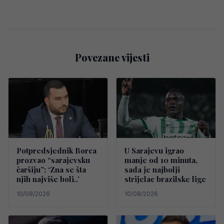
Povezane vijesti
Potpredsjednik Borca
U Sarajevu igrao
prozvao “sarajevsku
manje od 10 minuta,
čaršiju”: ‘Zna se šta
sada je najbolji
njih najviše boli..’
strijelac brazilske lige
10/08/2026
10/08/2026