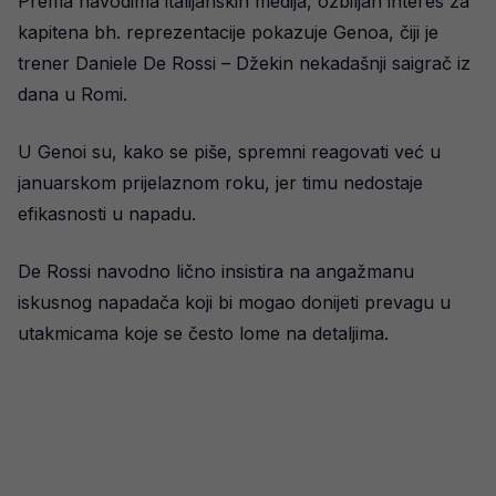
Prema navodima italijanskih medija, ozbiljan interes za
kapitena bh. reprezentacije pokazuje Genoa, čiji je
trener Daniele De Rossi – Džekin nekadašnji saigrač iz
dana u Romi.
U Genoi su, kako se piše, spremni reagovati već u
januarskom prijelaznom roku, jer timu nedostaje
efikasnosti u napadu.
De Rossi navodno lično insistira na angažmanu
iskusnog napadača koji bi mogao donijeti prevagu u
utakmicama koje se često lome na detaljima.