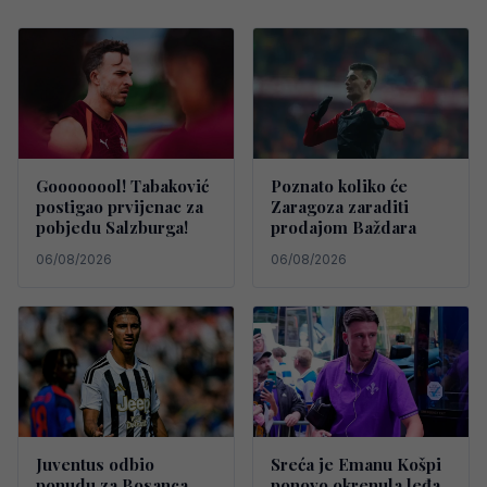
Goooooool! Tabaković
Poznato koliko će
postigao prvijenac za
Zaragoza zaraditi
pobjedu Salzburga!
prodajom Baždara
06/08/2026
06/08/2026
Juventus odbio
Sreća je Emanu Košpi
ponudu za Bosanca,
ponovo okrenula leđa