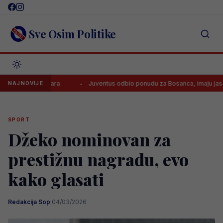
Skip
to
content
Sve Osim Politike
ajom Baždara
Juventus odbio ponudu za Bosanca, imaju jasan plan!
NAJNOVIJE
SPORT
Džeko nominovan za
prestižnu nagradu, evo
kako glasati
Redakcija Sop
·
04/03/2026