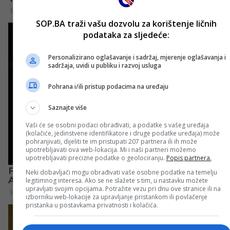
SOP.BA traži vašu dozvolu za korištenje ličnih
podataka za sljedeće:
Personalizirano oglašavanje i sadržaj, mjerenje oglašavanja i
sadržaja, uvidi u publiku i razvoj usluga
Pohrana i/ili pristup podacima na uređaju
Saznajte više
Vaši će se osobni podaci obrađivati, a podatke s vašeg uređaja
(kolačiće, jedinstvene identifikatore i druge podatke uređaja) može
pohranjivati, dijeliti te im pristupati 207 partnera ili ih može
upotrebljavati ova web-lokacija. Mi i naši partneri možemo
upotrebljavati precizne podatke o geolociranju.
Popis partnera.
Neki dobavljači mogu obrađivati vaše osobne podatke na temelju
legitimnog interesa. Ako se ne slažete s tim, u nastavku možete
upravljati svojim opcijama. Potražite vezu pri dnu ove stranice ili na
izborniku web-lokacije za upravljanje pristankom ili povlačenje
pristanka u postavkama privatnosti i kolačića.