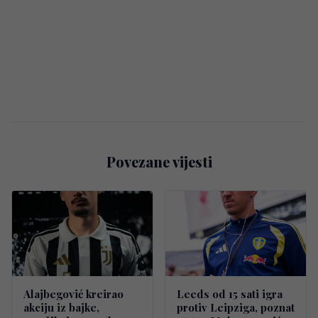
Povezane vijesti
Alajbegović kreirao
Leeds od 15 sati igra
akciju iz bajke,
protiv Leipziga, poznat