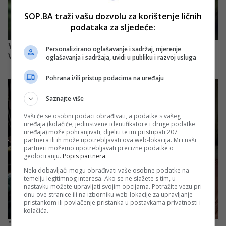
SOP.BA traži vašu dozvolu za korištenje ličnih
podataka za sljedeće:
Personalizirano oglašavanje i sadržaj, mjerenje
oglašavanja i sadržaja, uvidi u publiku i razvoj usluga
Pohrana i/ili pristup podacima na uređaju
Saznajte više
Vaši će se osobni podaci obrađivati, a podatke s vašeg
uređaja (kolačiće, jedinstvene identifikatore i druge podatke
uređaja) može pohranjivati, dijeliti te im pristupati 207
partnera ili ih može upotrebljavati ova web-lokacija. Mi i naši
partneri možemo upotrebljavati precizne podatke o
geolociranju.
Popis partnera.
Neki dobavljači mogu obrađivati vaše osobne podatke na
temelju legitimnog interesa. Ako se ne slažete s tim, u
nastavku možete upravljati svojim opcijama. Potražite vezu pri
dnu ove stranice ili na izborniku web-lokacije za upravljanje
pristankom ili povlačenje pristanka u postavkama privatnosti i
kolačića.