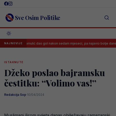
Skip
to
content
Sve Osim Politike
Said Hamulić dao gol nakon sedam mjeseci, pa najavio bolje dane
NAJNOVIJE
ISTAKNUTE
Džeko poslao bajramsku
čestitku: “Volimo vas!”
Redakcija Sop
·
10/04/2024
Muslimani širom svijeta danas obilježavaju ramazanski