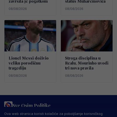
završila je pogotkom
status Muharemovića
08/08/2026
08/08/2026
Lionel Messi doživio
Stroga disciplina u
veliku porodičnu
Realu, Mourinho uvodi
tragediju
tri nova pravila
08/08/2026
08/08/2026
Sve Osim Politike
PRAVILA PRIVATNOSTI
MARKETING
USLOVI KORIŠTENJA
Ova web stranica koristi kolačiće za poboljšanje korisničkog