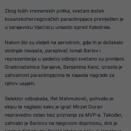
Zbog loših vremenskih prilika, svečani doček
bosanskohercegovačkih paraolimpijaca premješten je
u sarajevsku Vijećnicu umjesto ispred Katedrale.
Nakon što su sletjeli na aerodrom, gdje ih je dočekalo
stotinjak navijača, paraplivač Ismail Barlov i
reprezentacija u sjedećoj odbojci svečano su primljeni.
Gradonačelnica Sarajeva, Benjamina Karić, izrazila je
zahvalnost paraolimpijcima te najavila nagrade za
njihov uspjeh.
Selektor odbojkaša, Ifet Mahmutović, pohvalio je
ekipu te naglasio kako je igrač Mirzet Duran
nepravedno ostao bez priznanja za MVP-a. Također,
zahvalio je Barlovu na njegovom doprinosu, dok je