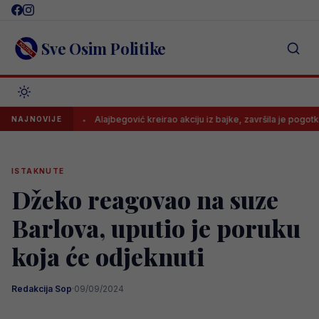
Skip
to
content
Sve Osim Politike
e..
Alajbegović kreirao akciju iz bajke, završila je pogotkom
NAJNOVIJE
ISTAKNUTE
Džeko reagovao na suze
Barlova, uputio je poruku
koja će odjeknuti
Redakcija Sop
·
09/09/2024