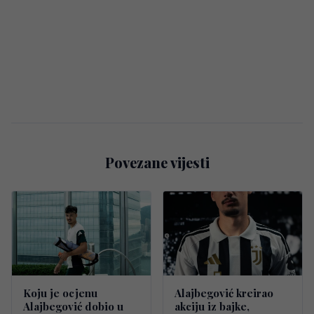
Povezane vijesti
Koju je ocjenu
Alajbegović kreirao
Alajbegović dobio u
akciju iz bajke,