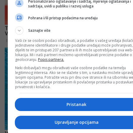
Personalizirano oglašavanje i sadržaj, mjerenje oglašavanja i
sadržaja, uvidi u publiku i razvoj usluga
Pohrana i/ili pristup podacima na uređaju
Saznajte više
Vaši će se osobni podaci obrađivati, a podatke s vašeg uređaja (kolači
jedinstvene identifikatore i druge podatke uređaja) može pohranjivati,
dijeliti te im pristupati 207 partnera ili ih može upotrebljavati ova web
lokacija. Mi i naši partneri možemo upotrebljavati precizne podatke o
geolociranju.
Popis partnera.
Neki dobavljači mogu obrađivati vaše osobne podatke na temelju
legitimnog interesa. Ako se ne slažete s tim, u nastavku možete upravlj
svojim opcijama. Potražite vezu pri dnu ove stranice ili na izborniku w
lokacije za upravljanje pristankom ili povlačenje pristanka u postavk
privatnosti i kolačića.
Pristanak
Upravljanje opcijama