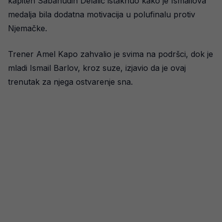
kapiten Sabahudin Delalić istaknuo kako je Ismailova
medalja bila dodatna motivacija u polufinalu protiv
Njemačke.
Trener Amel Kapo zahvalio je svima na podršci, dok je
mladi Ismail Barlov, kroz suze, izjavio da je ovaj
trenutak za njega ostvarenje sna.