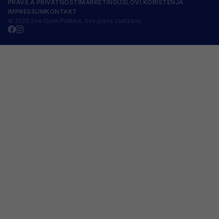
PRAVILA PRIVATNOSTI
MARKETING
USLOVI KORIŠTENJA
IMPRESSUM
KONTAKT
© 2026 Sve Osim Politike. Sva prava zadržana.