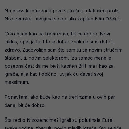
Na press konferenciji pred sutrašnju utakmicu protiv
Nizozemske, medijima se obratio kapiten Edin Džeko.
“Ako bude kao na treninzima, bit će dobro. Novi
ciklus, opet ja tu. I to je dobar znak da smo dobro,
zdravo. Zadovoljan sam što sam tu sa novim stručnim
štabom, tj. novim selektorom. Iza samog mene je
posebna čast da me bivši kapiten BiH ima i kao za
igrača, a ja kao i obično, uvijek ću davati svoj
maksimum.
Ponavljam, ako bude kao na treninzima u ovih par
dana, bit će dobro.
Šta reći o Nizozemcima? Igrali su polufinale Eura,
svake godine izbacuju novih mladih igrača. Što se tiče