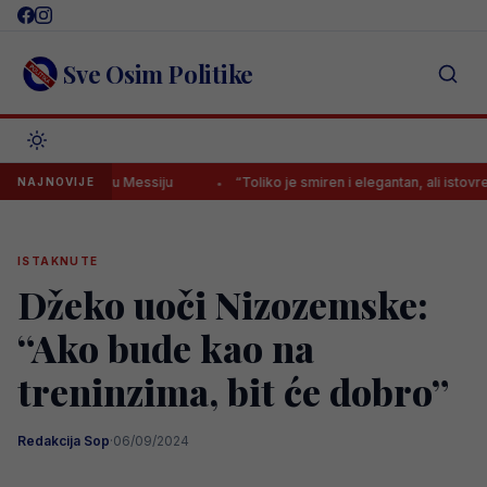
Skip
to
content
Sve Osim Politike
 poruku Messiju
“Toliko je smiren i elegantan, ali istovremeno čvrst
NAJNOVIJE
ISTAKNUTE
Džeko uoči Nizozemske:
“Ako bude kao na
treninzima, bit će dobro”
Redakcija Sop
·
06/09/2024