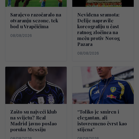
Sarajevo razočaralo na
Neviđena sramota:
otvaranju sezone, tek
Delije napravile
bod u Vrapčićima
koreografiju u čast
ratnog zločinca na
08/08/2026
meču protiv Novog
Pazara
08/08/2026
Zašto su najveći klub
“Toliko je smiren i
na svijetu? Real
elegantan, ali
Madrid javno poslao
istovremeno čvrst kao
poruku Messiju
stijena”
08/08/2026
08/08/2026