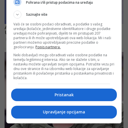
Pohrana i/ili pristup podacima na uređaju
Saznajte više
Vaši će se osobni podaci obrađivati, a podatke s vašeg
uređaja (kolačiće, jedinstvene identifikatore i druge podatke
uređaja) može pohranjivati, dijeliti te im pristupati 207
partnera ili ih može upotrebljavati ova web-lokacija. Mi i naši
partneri možemo upotrebljavati precizne podatke o
geolociranju.
Popis partnera.
Neki dobavljači mogu obrađivati vaše osobne podatke na
temelju legitimnog interesa. Ako se ne slažete s tim, u
nastavku možete upravljati svojim opcijama. Potražite vezu pri
dnu ove stranice ili na izborniku web-lokacije za upravljanje
pristankom ili povlačenje pristanka u postavkama privatnosti i
kolačića.
Pristanak
Upravljanje opcijama