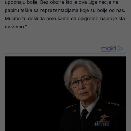
upoznaju bolje. Bez obzira što je ova Liga nacija na
papiru teška sa reprezentacijama koje su bolje od nas.
Mi smo tu došli da pokušamo da odigramo najbolje šta
možemo.”