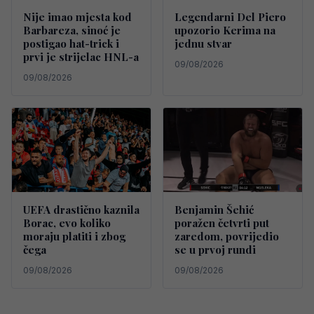
Nije imao mjesta kod
Legendarni Del Piero
Barbareza, sinoć je
upozorio Kerima na
postigao hat-trick i
jednu stvar
prvi je strijelac HNL-a
09/08/2026
09/08/2026
UEFA drastično kaznila
Benjamin Šehić
Borac, evo koliko
poražen četvrti put
moraju platiti i zbog
zaredom, povrijedio
čega
se u prvoj rundi
09/08/2026
09/08/2026