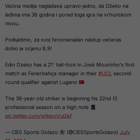
Većina medija naglašava upravo jedno, da Džeko na
leđima ima 38 godina i pored toga igra na vrhunskom
nivou.
Podsjetimo, za svoj fenomenalan nastup večeras
dobio je ocjenu 8,9!
Edin Dzeko has a 21' hat-trick in José Mourinho's first
match as Fenerbahçe manager in their
#UCL
second-
round qualifier against Lugano
The 38-year-old striker is beginning his 22nd (!)
professional season on a high note
pic.twitter.com/w9qycVuQkF
— CBS Sports Golazo
(@CBSSportsGolazo)
July