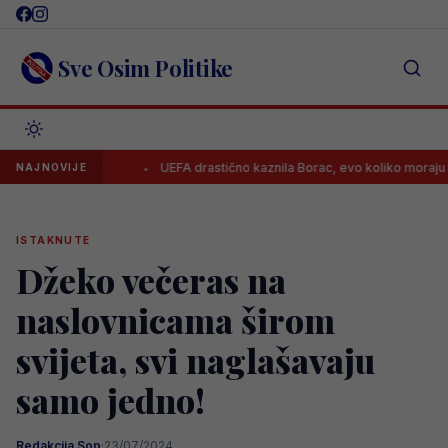
Skip
to
content
Sve Osim Politike
nu stvar
UEFA drastično kaznila Borac, evo koliko moraju platiti i z
NAJNOVIJE
ISTAKNUTE
Džeko večeras na
naslovnicama širom
svijeta, svi naglašavaju
samo jedno!
Redakcija Sop
·
23/07/2024