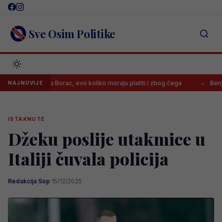
Skip
to
content
Sve Osim Politike
aznila Borac, evo koliko moraju platiti i zbog čega
Benjamin Šehić 
NAJNOVIJE
ISTAKNUTE
Džeku poslije utakmice u
Italiji čuvala policija
Redakcija Sop
·
15/12/2025