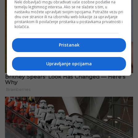
Neki dobavljači mogu obrađivati vaše osobne podatke na
temelju legitimnog interesa. Ako se ne slažete s tim, u
nastavku možete upravljati svojim opcijama. Potražite vezu pri
dnu ove stranice ili na izborniku web-lokacije za upravljanje
pristankom ili povlačenje pristanka u postavkama privatnosti i
kolačića.
Pristanak
Upravljanje opcijama