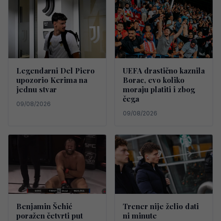
Legendarni Del Piero
UEFA drastično kaznila
upozorio Kerima na
Borac, evo koliko
jednu stvar
moraju platiti i zbog
čega
09/08/2026
09/08/2026
Benjamin Šehić
Trener nije želio dati
poražen četvrti put
ni minute