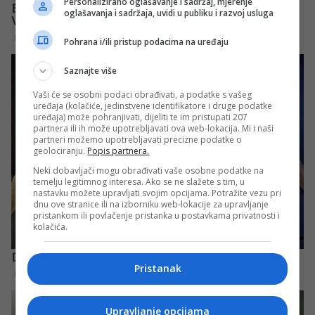
Personalizirano oglašavanje i sadržaj, mjerenje
oglašavanja i sadržaja, uvidi u publiku i razvoj usluga
Pohrana i/ili pristup podacima na uređaju
Saznajte više
Vaši će se osobni podaci obrađivati, a podatke s vašeg
uređaja (kolačiće, jedinstvene identifikatore i druge podatke
uređaja) može pohranjivati, dijeliti te im pristupati 207
partnera ili ih može upotrebljavati ova web-lokacija. Mi i naši
partneri možemo upotrebljavati precizne podatke o
geolociranju.
Popis partnera.
Neki dobavljači mogu obrađivati vaše osobne podatke na
temelju legitimnog interesa. Ako se ne slažete s tim, u
nastavku možete upravljati svojim opcijama. Potražite vezu pri
dnu ove stranice ili na izborniku web-lokacije za upravljanje
pristankom ili povlačenje pristanka u postavkama privatnosti i
kolačića.
Pristanak
Upravljanje opcijama