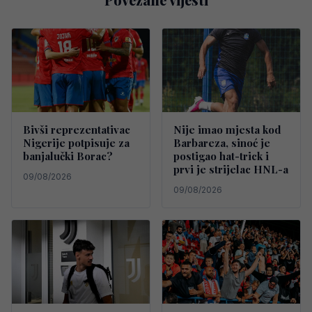
Bivši reprezentativac
Nije imao mjesta kod
Nigerije potpisuje za
Barbareza, sinoć je
banjalučki Borac?
postigao hat-trick i
prvi je strijelac HNL-a
09/08/2026
09/08/2026