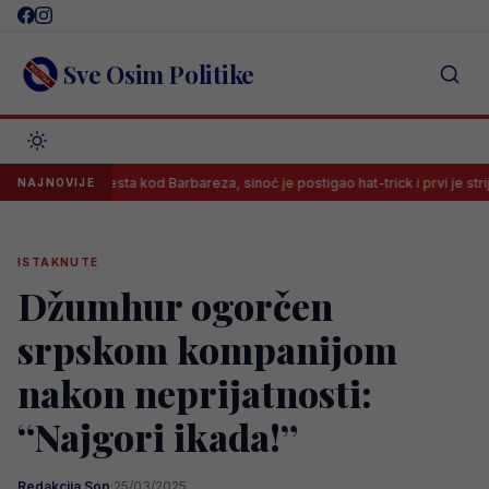
Skip
to
content
Sve Osim Politike
 imao mjesta kod Barbareza, sinoć je postigao hat-trick i prvi je strijelac HNL
NAJNOVIJE
ISTAKNUTE
Džumhur ogorčen
srpskom kompanijom
nakon neprijatnosti:
“Najgori ikada!”
Redakcija Sop
·
25/03/2025