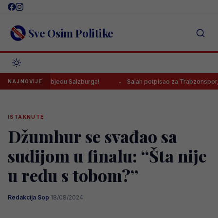
Skip
to
content
Sve Osim Politike
ac za pobjedu Salzburga!
Salah potpisao za Trabzonspor, poznato 
NAJNOVIJE
ISTAKNUTE
Džumhur se svađao sa
sudijom u finalu: “Šta nije
u redu s tobom?”
Redakcija Sop
·
18/08/2024