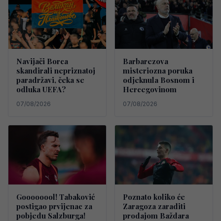
Navijači Borca
Barbarezova
skandirali nepriznatoj
misteriozna poruka
paradržavi, čeka se
odjeknula Bosnom i
odluka UEFA?
Hercegovinom
07/08/2026
07/08/2026
Goooooool! Tabaković
Poznato koliko će
postigao prvijenac za
Zaragoza zaraditi
pobjedu Salzburga!
prodajom Baždara