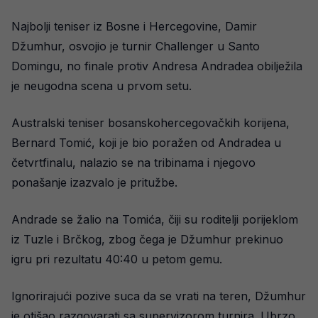
Najbolji teniser iz Bosne i Hercegovine, Damir
Džumhur, osvojio je turnir Challenger u Santo
Domingu, no finale protiv Andresa Andradea obilježila
je neugodna scena u prvom setu.
Australski teniser bosanskohercegovačkih korijena,
Bernard Tomić, koji je bio poražen od Andradea u
četvrtfinalu, nalazio se na tribinama i njegovo
ponašanje izazvalo je pritužbe.
Andrade se žalio na Tomića, čiji su roditelji porijeklom
iz Tuzle i Brčkog, zbog čega je Džumhur prekinuo
igru pri rezultatu 40:40 u petom gemu.
Ignorirajući pozive suca da se vrati na teren, Džumhur
je otišao razgovarati sa supervizorom turnira. Ubrzo