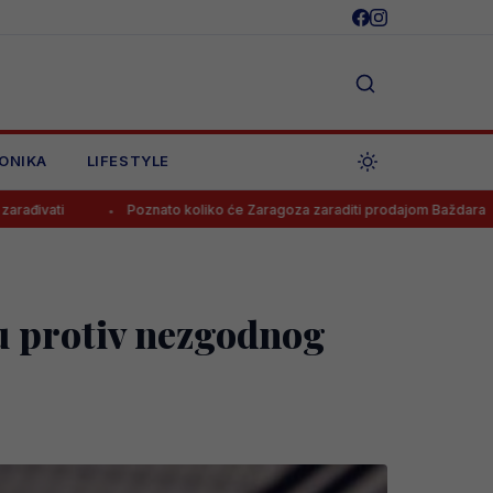
ONIKA
LIFESTYLE
Poznato koliko će Zaragoza zaraditi prodajom Baždara
Juvent
lu protiv nezgodnog