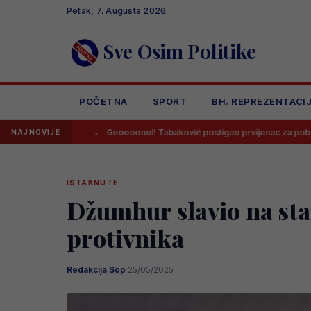
Skip
Petak, 7. Augusta 2026.
to
content
Sve Osim Politike
POČETNA
SPORT
BH. REPREZENTACI
om
Goooooool! Tabaković postigao prvijenac za pobjedu Salzburga
NAJNOVIJE
ISTAKNUTE
Džumhur slavio na sta
protivnika
Redakcija Sop
·
25/05/2025