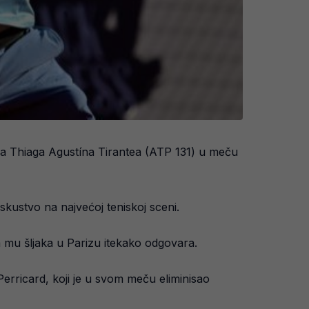
a Thiaga Agustína Tirantea (ATP 131) u meču
iskustvo na najvećoj teniskoj sceni.
a mu šljaka u Parizu itekako odgovara.
erricard, koji je u svom meču eliminisao