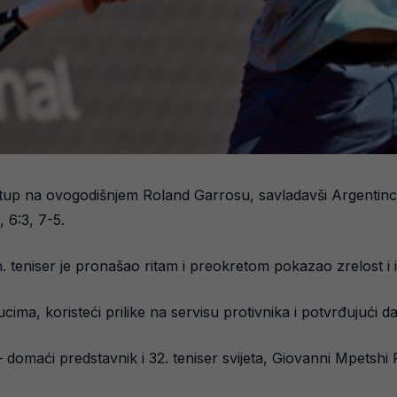
up na ovogodišnjem Roland Garrosu, savladavši Argentinc
 6:3, 7-5.
bh. teniser je pronašao ritam i preokretom pokazao zrelost i 
ima, koristeći prilike na servisu protivnika i potvrđujući d
maći predstavnik i 32. teniser svijeta, Giovanni Mpetshi P