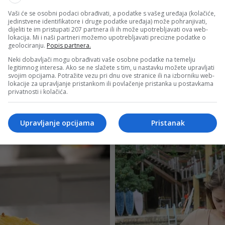
Vaši će se osobni podaci obrađivati, a podatke s vašeg uređaja (kolačiće,
jedinstvene identifikatore i druge podatke uređaja) može pohranjivati,
dijeliti te im pristupati 207 partnera ili ih može upotrebljavati ova web-
lokacija. Mi i naši partneri možemo upotrebljavati precizne podatke o
geolociranju.
Popis partnera.
Neki dobavljači mogu obrađivati vaše osobne podatke na temelju
legitimnog interesa. Ako se ne slažete s tim, u nastavku možete upravljati
svojim opcijama. Potražite vezu pri dnu ove stranice ili na izborniku web-
lokacije za upravljanje pristankom ili povlačenje pristanka u postavkama
privatnosti i kolačića.
Upravljanje opcijama
Pristanak