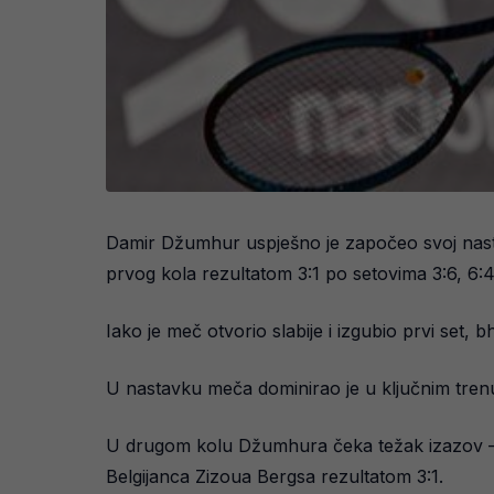
Damir Džumhur uspješno je započeo svoj nast
prvog kola rezultatom 3:1 po setovima 3:6, 6:4,
Iako je meč otvorio slabije i izgubio prvi set, 
U nastavku meča dominirao je u ključnim trenuc
U drugom kolu Džumhura čeka težak izazov – do
Belgijanca Zizoua Bergsa rezultatom 3:1.