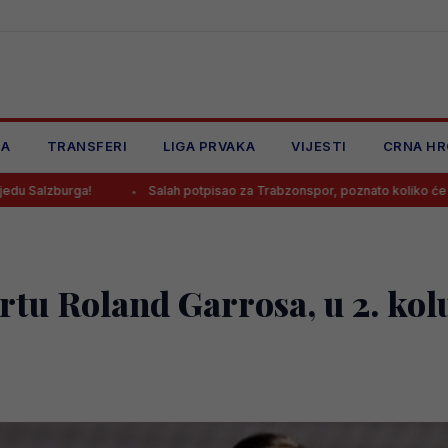
JA
TRANSFERI
LIGA PRVAKA
VIJESTI
CRNA HR
!
Salah potpisao za Trabzonspor, poznato koliko će zarađivati
rtu Roland Garrosa, u 2. ko