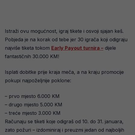
Istraži ovu mogućnost, igraj tikete i osvoji sjajan keš.
Pobjeda je na korak od tebe jer 30 igrača koji odigraju
najviše tiketa tokom
Early Payout turnira –
dijele
fantastičnih 30.000 KM!
Isplati dobitke prije kraja meča, a na kraju promocije
pokupi najpoželjnije poklone:
– prvo mjesto 6.000 KM
– drugo mjesto 5.000 KM
– treće mjesto 3.000 KM
Računaju se tiketi koje odigraš od 10. do 31. januara,
zato požuri – izdominiraj i preuzmi jedan od najboljih