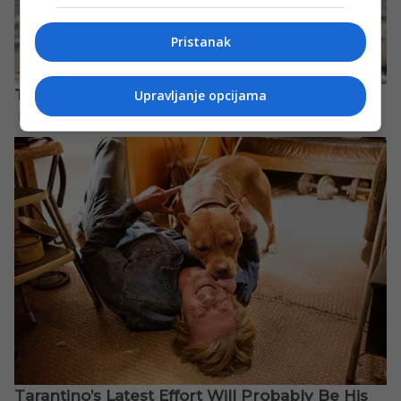
Pristanak
Upravljanje opcijama