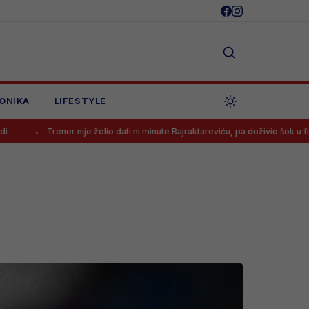
ONIKA
LIFESTYLE
e želio dati ni minute Bajraktareviću, pa doživio šok u finišu utakmice