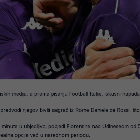
skih medija, a prema pisanju Football Italije, iskusni napa
edvodi njegov bivši saigrač iz Rome Daniele de Rossi, što ci
i minute u ubjedljivoj pobjedi Fiorentine nad Udineseom od 
 realna opcija već u narednom periodu.