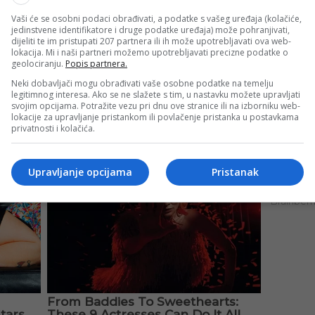
Vaši će se osobni podaci obrađivati, a podatke s vašeg uređaja (kolačiće,
jedinstvene identifikatore i druge podatke uređaja) može pohranjivati,
dijeliti te im pristupati 207 partnera ili ih može upotrebljavati ova web-
lokacija. Mi i naši partneri možemo upotrebljavati precizne podatke o
geolociranju.
Popis partnera.
Neki dobavljači mogu obrađivati vaše osobne podatke na temelju
legitimnog interesa. Ako se ne slažete s tim, u nastavku možete upravljati
svojim opcijama. Potražite vezu pri dnu ove stranice ili na izborniku web-
lokacije za upravljanje pristankom ili povlačenje pristanka u postavkama
privatnosti i kolačića.
Upravljanje opcijama
Pristanak