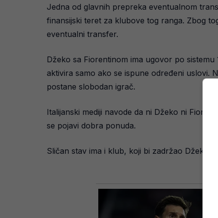
Jedna od glavnih prepreka eventualnom transfe
finansijski teret za klubove tog ranga. Zbog tog
eventualni transfer.
Džeko sa Fiorentinom ima ugovor po sistemu 1+
aktivira samo ako se ispune određeni uslovi. N
postane slobodan igrač.
Italijanski mediji navode da ni Džeko ni Fioren
se pojavi dobra ponuda.
Sličan stav ima i klub, koji bi zadržao Džeku 