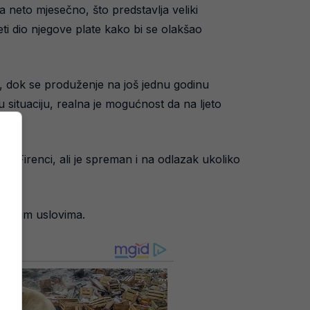
neto mjesečno, što predstavlja veliki
zeti dio njegove plate kako bi se olakšao
, dok se produženje na još jednu godinu
 situaciju, realna je mogućnost da na ljeto
o u Firenci, ali je spreman i na odlazak ukoliko
voljnim uslovima.