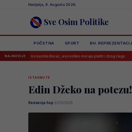
Skip
Nedjelja, 9. Augusta 2026.
to
content
Sve Osim Politike
POČETNA
SPORT
BH. REPREZENTACI
aznila Borac, evo koliko moraju platiti i zbog čega
Benjamin Šehić 
NAJNOVIJE
ISTAKNUTE
Edin Džeko na potezu!
Redakcija Sop
·
22/12/2025