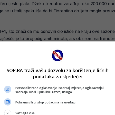
ru jeste plata. Džeko trenutno zarađuje oko 200.000 eura 
a se u Italiji spekuliše da bi Fiorentina do ljeta mogla preu
1, što znači da mu osnovni dio ističe na kraju ove sezone
ajčešće je to broj odigranih minuta, a s obzirom na trenutnu
tina nisu zatvoreni za bilo koju opciju. Napadač bi rado osta
SOP.BA traži vašu dozvolu za korištenje ličnih
podataka za sljedeće:
ako se uklapa u planove, ali je otvoren i za rastanak pod po
Personalizirano oglašavanje i sadržaj, mjerenje oglašavanja i
sadržaja, uvidi u publiku i razvoj usluga
Pohrana i/ili pristup podacima na uređaju
Saznajte više