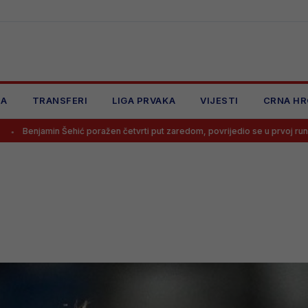
JA
TRANSFERI
LIGA PRVAKA
VIJESTI
CRNA HR
poražen četvrti put zaredom, povrijedio se u prvoj rundi
Trener nij