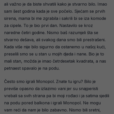
ali važno je da biste shvatili kako je stvarno bilo. Imao
sam šest godina kada je sve počelo. Sjećam se prvih
sirena, mama bi me zgrabila i sakrili bi se iza komode
za cipele. To je bio prvi dan. Nastavilo se kroz
naredne četiri godine. Nismo baš razumjeli šta se
stvarno dešava, ali svakog dana smo bili prestrašeni.
Kada više nije bilo sigurno da ostanemo u našoj kući,
preselili smo se u stan u mojih djeda i nane. Bio je to
mali stan, možda je imao četrdesetak kvadrata, a nas
petnaest spavalo je na podu.
Često smo igrali Monopol. Znate tu igru? Bilo je
previše opasno da izlazimo vani jer su snajperisti
vrebali sa svih strana pa bi moji rođaci i ja satima sjedili
na podu pored balkona i igrali Monopol. Ne mogu
vam reći da nam je bilo zabavno. Nismo bili sretni,