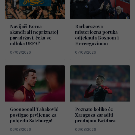
Navijači Borca
Barbarezova
skandirali nepriznatoj
misteriozna poruka
paradržavi, čeka se
odjeknula Bosnom i
odluka UEFA?
Hercegovinom
07/08/2026
07/08/2026
Goooooool! Tabaković
Poznato koliko će
postigao prvijenac za
Zaragoza zaraditi
pobjedu Salzburga!
prodajom Baždara
06/08/2026
06/08/2026