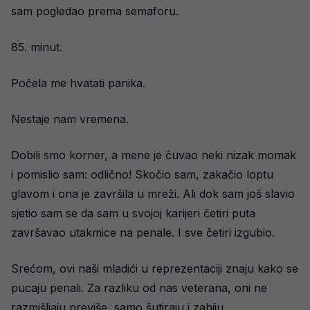
sam pogledao prema semaforu.
85. minut.
Počela me hvatati panika.
Nestaje nam vremena.
Dobili smo korner, a mene je čuvao neki nizak momak
i pomislio sam: odlično! Skočio sam, zakačio loptu
glavom i ona je završila u mreži. Ali dok sam još slavio
sjetio sam se da sam u svojoj karijeri četiri puta
završavao utakmice na penale. I sve četiri izgubio.
Srećom, ovi naši mladići u reprezentaciji znaju kako se
pucaju penali. Za razliku od nas veterana, oni ne
razmišljaju previše, samo šutiraju i zabiju.