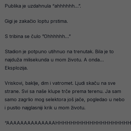
Publika je uzdahnula “ahhhhhh…”.
Gigi je zakačio loptu prstima.
S tribina se čulo ”Ohhhhhh…”
Stadion je potpuno utihnuo na trenutak. Bila je to
najduža milisekunda u mom životu. A onda…
Eksplozija.
Vriskovi, baklje, dim i vatromet. Ljudi skaču na sve
strane. Svi sa naše klupe trče prema terenu. Ja sam
samo zagrlio mog selektora još jače, pogledao u nebo
i pustio najglasniji krik u mom životu.
“AAAAAAAAAAAAAAHHHHHHHHHHHHHHHHHHHHHH!!!!!!!