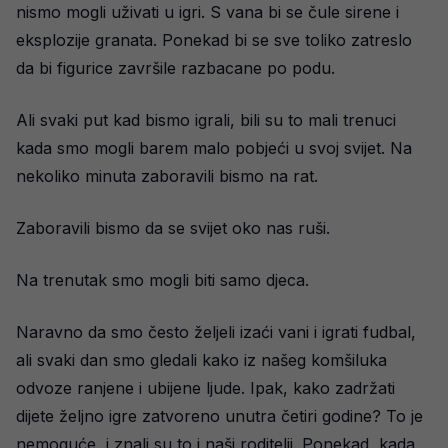
nismo mogli uživati u igri. S vana bi se čule sirene i
eksplozije granata. Ponekad bi se sve toliko zatreslo
da bi figurice završile razbacane po podu.
Ali svaki put kad bismo igrali, bili su to mali trenuci
kada smo mogli barem malo pobjeći u svoj svijet. Na
nekoliko minuta zaboravili bismo na rat.
Zaboravili bismo da se svijet oko nas ruši.
Na trenutak smo mogli biti samo djeca.
Naravno da smo često željeli izaći vani i igrati fudbal,
ali svaki dan smo gledali kako iz našeg komšiluka
odvoze ranjene i ubijene ljude. Ipak, kako zadržati
dijete željno igre zatvoreno unutra četiri godine? To je
nemoguće, i znali su to i naši roditelji. Ponekad, kada