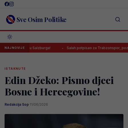
Skip
to
content
Sve Osim Politike
edu Salzburga!
Salah potpisao za Trabzonspor, poznato koliko će z
NAJNOVIJE
ISTAKNUTE
Edin Džeko: Pismo djeci
Bosne i Hercegovine!
Redakcija Sop
·
11/06/2026