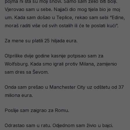
pojma ni šta su moji snovi. Samo sam želio biti bolji.
Vjerovao sam u sebe. Najjači dio mog tijela bio je moj
um. Kada sam došao u Teplice, rekao sam sebi “Edine,
moraš raditi više od svih ostalih ili će te poslati kući”.
Za mene su platili 25 hiljada eura.
Otprilike dvije godine kasnije potpisao sam za
Wolfsburg. Kada smo igrali protiv Milana, zamijenio
sam dres sa Ševom.
Onda sam prešao u Manchester City uz odštetu od 37
miliona eura.
Poslije sam zaigrao za Romu.
Odrastao sam u ratu. Odjednom sam živio u bajci.