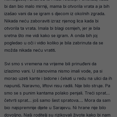
bi dan bio malo mirniji, mama bi otvorila vrata a ja bih
izašao vani da se igram s djecom iz okolnih zgrada.
Nikada neću zaboraviti izraz njenog lica kada bi
otvorila ta vrata. Imala bi blagi osmijeh, jer je bila
sretna što me vidi kako se igram. A onda bih joj
pogledao u oči i vidio koliko je bila zabrinuta da se
možda nikada neću vratiti.
Svi smo s vremena na vrijeme bili prinuđeni da
izlazimo vani. U stanovima nismo imali vode, pa si
morao uzeti kante i bidone i čekati u redu na ulici da ih
napuniš. Naravno, liftovi nisu radili. Nije bilo struje. Pa
smo se s punim kantama polako penjali. Treći sprat…
četvrti sprat… još samo šest spratova…. Mora da sam
bio najspremnije dijete u Sarajevu. Ni hrane nije bilo
dovoljno. Naši roditelji su rizikovali živote kako bi nam