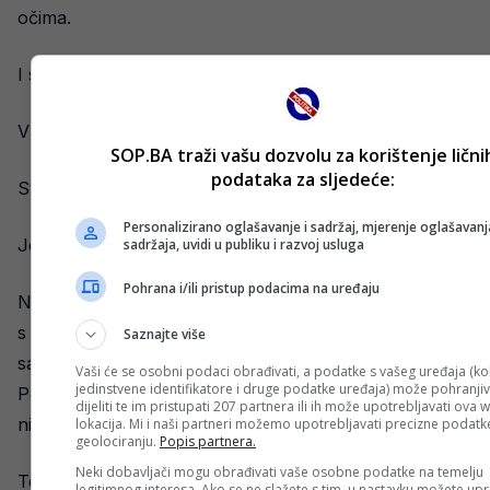
očima.
I svaki put sebi kažem istu stvar.
Vrijedilo je.
SOP.BA traži vašu dozvolu za korištenje lični
podataka za sljedeće:
Sve je vrijedilo.
Personalizirano oglašavanje i sadržaj, mjerenje oglašavanja
Jer bez loših trenutaka nema ni onih dobrih.
sadržaja, uvidi u publiku i razvoj usluga
Pohrana i/ili pristup podacima na uređaju
Nakon što smo pobijedili Italiju, prvo sam se pozdravio
s mojim prijateljima s kojima sam igrao u Serie A. Onda
Saznajte više
sam otišao pronaći svoju porodicu na tribinama.
Vaši će se osobni podaci obrađivati, a podatke s vašeg uređaja (ko
jedinstvene identifikatore i druge podatke uređaja) može pohranjiv
Poljubio sam svoju suprugu. Zagrlio roditelje. Bez njih
dijeliti te im pristupati 207 partnera ili ih može upotrebljavati ova 
ništa od ovoga ne bi bilo moguće.
lokacija. Mi i naši partneri možemo upotrebljavati precizne podatk
geolociranju.
Popis partnera.
Neki dobavljači mogu obrađivati vaše osobne podatke na temelju
Te noći i samo biti u Zenici bilo je nešto posebno.
legitimnog interesa. Ako se ne slažete s tim, u nastavku možete upra