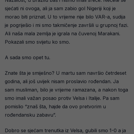
Nažalost, u Brazilu baš i nismo imali sreće. Nećete se
sjećati ni ovoga, ali ja sam zabio gol Nigeriji koji je
morao biti priznat. U to vrijeme nije bilo VAR-a, sudija
je pogriješio i mi smo takmičenje završili u grupnoj fazi.
Ali naša mala zemlja je igrala na čuvenoj Marakani.
Pokazali smo svijetu ko smo.
A sada smo opet tu.
Znate šta je smiješno? U martu sam navršio četrdeset
godina, ali još uvijek nisam proslavio rođendan. Ja
sam musliman, bilo je vrijeme ramazana, a nakon toga
smo imali važan posao protiv Velsa i Italije. Pa sam
pomislio “znaš šta, hajde da ovo pretvorim u
rođendansku zabavu”.
Dobro se sjećam trenutka iz Velsa, gubili smo 1-0 a ja