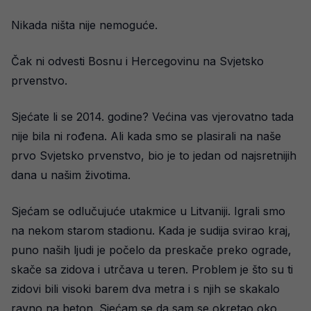
Nikada ništa nije nemoguće.
Čak ni odvesti Bosnu i Hercegovinu na Svjetsko
prvenstvo.
Sjećate li se 2014. godine? Većina vas vjerovatno tada
nije bila ni rođena. Ali kada smo se plasirali na naše
prvo Svjetsko prvenstvo, bio je to jedan od najsretnijih
dana u našim životima.
Sjećam se odlučujuće utakmice u Litvaniji. Igrali smo
na nekom starom stadionu. Kada je sudija svirao kraj,
puno naših ljudi je počelo da preskače preko ograde,
skače sa zidova i utrčava u teren. Problem je što su ti
zidovi bili visoki barem dva metra i s njih se skakalo
ravno na beton. Sjećam se da sam se okretao oko