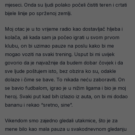
mjeseci. Onda su ljudi polako počeli čistiti teren i crtati
bijele linije po sprženoj zemlji.
Moj otac je u to vrijeme radio kao dostavljač hljeba i
kolača, ali kada sam ja počeo igrati u svom prvom
klubu, on bi uzimao pauze na poslu kako bi me
mogao voziti na svaki trening. Usput bi mi uvijek
govorio da je najvažnije da budem dobar čovjek i da
sve ljude poštujem isto, bez obzira ko su, odakle
dolaze i čime se bave. To nikada neću zaboraviti. On
se bavio fudbalom, igrao je u nižim ligama i bio je moj
heroj. Svaki put kad bih izlazio iz auta, on bi mi dodao
bananu i rekao “sretno, sine”.
Vikendom smo zajedno gledali utakmice, što je za
mene bilo kao mala pauza u svakodnevnom gledanju