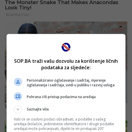
SOP.BA traži vašu dozvolu za korištenje ličnih
podataka za sljedeće:
Personalizirano oglašavanje i sadržaj, mjerenje
oglašavanja i sadržaja, uvidi u publiku i razvoj usluga
Pohrana i/ili pristup podacima na uređaju
Saznajte više
Vaši će se osobni podaci obrađivati, a podatke s vašeg
uređaja (kolačiće, jedinstvene identifikatore i druge podatke
uređaja) može pohranjivati, dijeliti te im pristupati 207