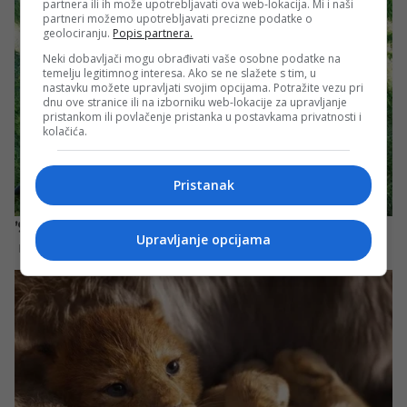
partnera ili ih može upotrebljavati ova web-lokacija. Mi i naši
partneri možemo upotrebljavati precizne podatke o
geolociranju.
Popis partnera.
Neki dobavljači mogu obrađivati vaše osobne podatke na
temelju legitimnog interesa. Ako se ne slažete s tim, u
nastavku možete upravljati svojim opcijama. Potražite vezu pri
dnu ove stranice ili na izborniku web-lokacije za upravljanje
pristankom ili povlačenje pristanka u postavkama privatnosti i
kolačića.
Pristanak
Upravljanje opcijama