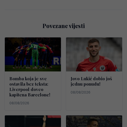
Povezane vijesti
Bomba koja je sve
Jovo Lukić dobio još
ostavila bez teksta:
jednu ponudu!
Liverpool doveo
08/08/2026
kapitena Barcelone!
08/08/2026