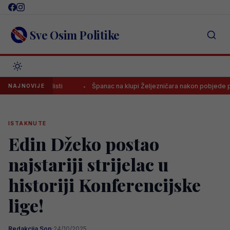
Skip
to
content
Sve Osim Politike
A listi
Španac na klupi Željezničara nakon pobjede poslao jasnu p
NAJNOVIJE
ISTAKNUTE
Edin Džeko postao
najstariji strijelac u
historiji Konferencijske
lige!
Redakcija Sop
·
24/10/2025