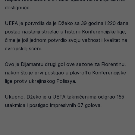
dostignuće.
UEFA je potvrdila da je Džeko sa 39 godina i 220 dana
postao najstariji strijelac u historiji Konferencijske lige,
čime je još jednom potvrdio svoju važnost i kvalitet na
evropskoj sceni.
Ovo je Dijamantu drugi gol ove sezone za Fiorentinu,
nakon što je prvi postigao u play-offu Konferencijske
lige protiv ukrajinskog Polissya.
Ukupno, Džeko je u UEFA takmičenjima odigrao 155
utakmica i postigao impresivnih 67 golova.