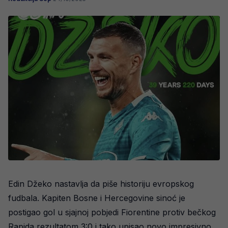
Edin Džeko nastavlja da piše historiju evropskog
fudbala. Kapiten Bosne i Hercegovine sinoć je
postigao gol u sjajnoj pobjedi Fiorentine protiv bečkog
Rapida rezultatom 3:0 i tako upisao novo impresivno