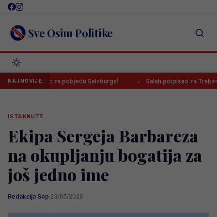
Skip
to
content
Sve Osim Politike
rvijenac za pobjedu Salzburga!
Salah potpisao za Trabzonspor, poz
NAJNOVIJE
ISTAKNUTE
Ekipa Sergeja Barbareza
na okupljanju bogatija za
još jedno ime
Redakcija Sop
·
23/05/2026