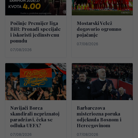
Počinje Premijer liga
Mostarski Velež
BiH: Pronađi specijale
dogovorio ogromno
i iskoristi jedinstvenu
pojačanje
ponudu
07/08/2026
07/08/2026
Navijači Borca
Barbarezova
skandirali nepriznatoj
misteriozna poruka
paradržavi, čeka se
odjeknula Bosnom i
odluka UEFA?
Hercegovinom
07/08/2026
07/08/2026