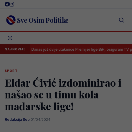
Skip
to
content
Sve Osim Politike
?
Danas još dvije utakmice Premijer lige BiH, osigurani TV prijenosi
NAJNOVIJE
SPORT
Eldar Ćivić izdominirao i
našao se u timu kola
mađarske lige!
Redakcija Sop
·
01/04/2024