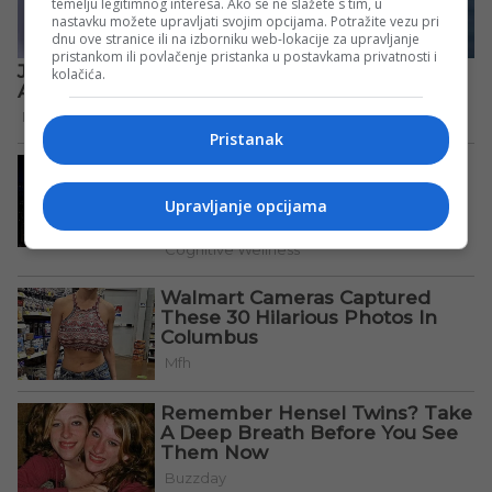
temelju legitimnog interesa. Ako se ne slažete s tim, u
nastavku možete upravljati svojim opcijama. Potražite vezu pri
dnu ove stranice ili na izborniku web-lokacije za upravljanje
pristankom ili povlačenje pristanka u postavkama privatnosti i
kolačića.
Pristanak
Upravljanje opcijama