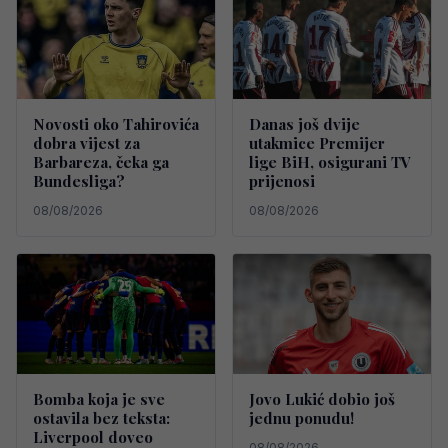
Novosti oko Tahirovića
Danas još dvije
dobra vijest za
utakmice Premijer
Barbareza, čeka ga
lige BiH, osigurani TV
Bundesliga?
prijenosi
08/08/2026
08/08/2026
Bomba koja je sve
Jovo Lukić dobio još
ostavila bez teksta:
jednu ponudu!
Liverpool doveo
08/08/2026