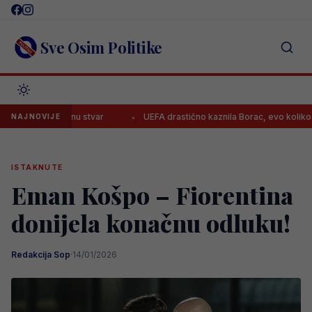
Skip
to
content
Sve Osim Politike
ma na jednu stvar
UEFA drastično kaznila Borac, evo koliko moraju p
NAJNOVIJE
ISTAKNUTE
Eman Košpo – Fiorentina
donijela konačnu odluku!
Redakcija Sop
·
14/01/2026