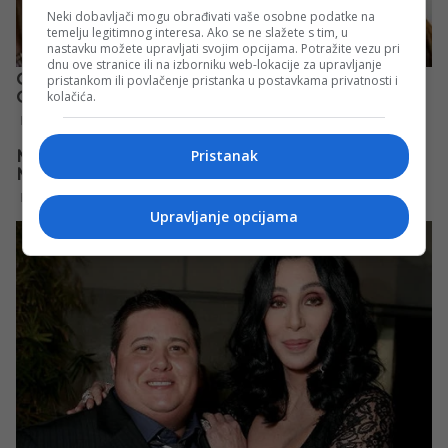
Neki dobavljači mogu obrađivati vaše osobne podatke na
temelju legitimnog interesa. Ako se ne slažete s tim, u
nastavku možete upravljati svojim opcijama. Potražite vezu pri
dnu ove stranice ili na izborniku web-lokacije za upravljanje
pristankom ili povlačenje pristanka u postavkama privatnosti i
kolačića.
Pristanak
Upravljanje opcijama