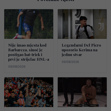
Nije imao mjesta kod
Legendarni Del Piero
Barbareza, sinoć je
upozorio Kerima na
postigao hat-trick i
jednu stvar
prvi je strijelac HNL-a
09/08/2026
09/08/2026