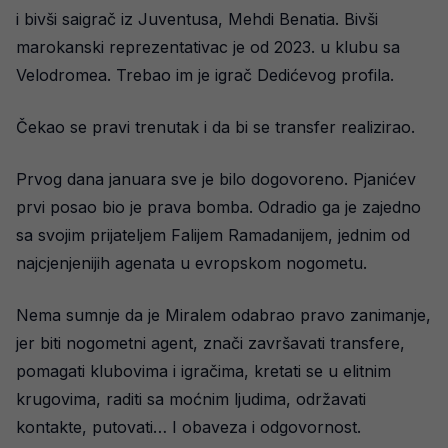
i bivši saigrač iz Juventusa, Mehdi Benatia. Bivši
marokanski reprezentativac je od 2023. u klubu sa
Velodromea. Trebao im je igrač Dedićevog profila.
Čekao se pravi trenutak i da bi se transfer realizirao.
Prvog dana januara sve je bilo dogovoreno. Pjanićev
prvi posao bio je prava bomba. Odradio ga je zajedno
sa svojim prijateljem Falijem Ramadanijem, jednim od
najcjenjenijih agenata u evropskom nogometu.
Nema sumnje da je Miralem odabrao pravo zanimanje,
jer biti nogometni agent, znači završavati transfere,
pomagati klubovima i igračima, kretati se u elitnim
krugovima, raditi sa moćnim ljudima, održavati
kontakte, putovati… I obaveza i odgovornost.