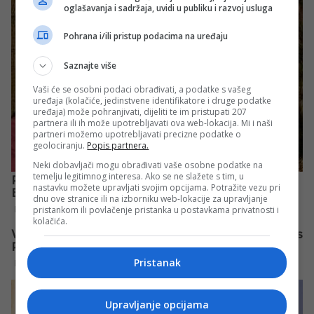
oglašavanja i sadržaja, uvidi u publiku i razvoj usluga
Pohrana i/ili pristup podacima na uređaju
Saznajte više
Vaši će se osobni podaci obrađivati, a podatke s vašeg
uređaja (kolačiće, jedinstvene identifikatore i druge podatke
uređaja) može pohranjivati, dijeliti te im pristupati 207
partnera ili ih može upotrebljavati ova web-lokacija. Mi i naši
partneri možemo upotrebljavati precizne podatke o
geolociranju.
Popis partnera.
Neki dobavljači mogu obrađivati vaše osobne podatke na
temelju legitimnog interesa. Ako se ne slažete s tim, u
nastavku možete upravljati svojim opcijama. Potražite vezu pri
dnu ove stranice ili na izborniku web-lokacije za upravljanje
pristankom ili povlačenje pristanka u postavkama privatnosti i
kolačića.
Pristanak
Upravljanje opcijama