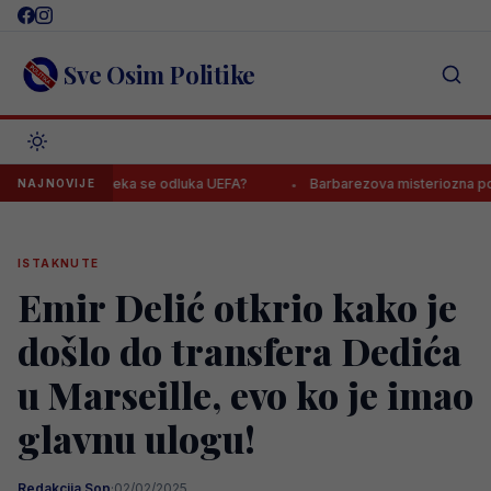
Skip
to
content
Sve Osim Politike
adržavi, čeka se odluka UEFA?
Barbarezova misteriozna poruka od
NAJNOVIJE
ISTAKNUTE
Emir Delić otkrio kako je
došlo do transfera Dedića
u Marseille, evo ko je imao
glavnu ulogu!
Redakcija Sop
·
02/02/2025