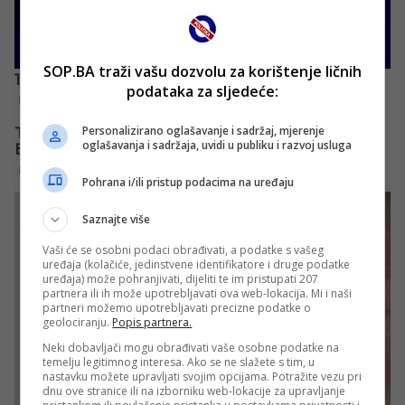
SOP.BA traži vašu dozvolu za korištenje ličnih
podataka za sljedeće:
Personalizirano oglašavanje i sadržaj, mjerenje
oglašavanja i sadržaja, uvidi u publiku i razvoj usluga
Pohrana i/ili pristup podacima na uređaju
Saznajte više
Vaši će se osobni podaci obrađivati, a podatke s vašeg
uređaja (kolačiće, jedinstvene identifikatore i druge podatke
uređaja) može pohranjivati, dijeliti te im pristupati 207
partnera ili ih može upotrebljavati ova web-lokacija. Mi i naši
partneri možemo upotrebljavati precizne podatke o
geolociranju.
Popis partnera.
Neki dobavljači mogu obrađivati vaše osobne podatke na
temelju legitimnog interesa. Ako se ne slažete s tim, u
nastavku možete upravljati svojim opcijama. Potražite vezu pri
dnu ove stranice ili na izborniku web-lokacije za upravljanje