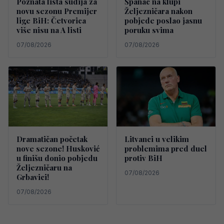
Poznata lista sudija za
Španac na klupi
novu sezonu Premijer
Željezničara nakon
lige BiH: Četvorica
pobjede poslao jasnu
više nisu na A listi
poruku svima
07/08/2026
07/08/2026
Dramatičan početak
Litvanci u velikim
nove sezone! Husković
problemima pred duel
u finišu donio pobjedu
protiv BiH
Željezničaru na
07/08/2026
Grbavici!
07/08/2026