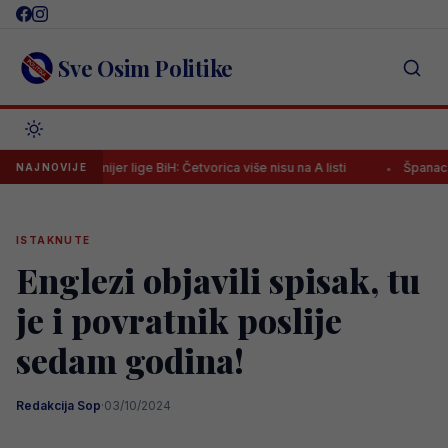
Skip
to
content
Sve Osim Politike
u Premijer lige BiH: Četvorica više nisu na A listi
Španac na klupi 
NAJNOVIJE
ISTAKNUTE
Englezi objavili spisak, tu
je i povratnik poslije
sedam godina!
Redakcija Sop
·
03/10/2024