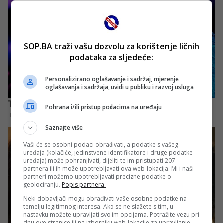
SOP.BA traži vašu dozvolu za korištenje ličnih
podataka za sljedeće:
Personalizirano oglašavanje i sadržaj, mjerenje
oglašavanja i sadržaja, uvidi u publiku i razvoj usluga
Pohrana i/ili pristup podacima na uređaju
Saznajte više
Vaši će se osobni podaci obrađivati, a podatke s vašeg
uređaja (kolačiće, jedinstvene identifikatore i druge podatke
uređaja) može pohranjivati, dijeliti te im pristupati 207
partnera ili ih može upotrebljavati ova web-lokacija. Mi i naši
partneri možemo upotrebljavati precizne podatke o
geolociranju.
Popis partnera.
Neki dobavljači mogu obrađivati vaše osobne podatke na
temelju legitimnog interesa. Ako se ne slažete s tim, u
nastavku možete upravljati svojim opcijama. Potražite vezu pri
dnu ove stranice ili na izborniku web-lokacije za upravljanje