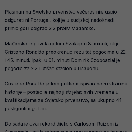
Plasman na Svjetsko prvenstvo večeras nije uspio
osigurati ni Portugal, koji je u sudijskoj nadoknadi
primio gol i odigrao 2:2 protiv Mađarske.
Mađarska je povela golom Szalaija u 8. minuti, ali je
Cristiano Ronaldo preokrenuo rezultat pogocima u 22.
i 45. minuti. Ipak, u 91. minuti Dominik Szoboszlai je
pogodio za 2:2 i utišao stadion u Lisabonu.
Cristiano Ronaldo je tom prilikom ispisao novu stranicu
historije – postao je najbolji strijelac svih vremena u
kvalifikacijama za Svjetsko prvenstvo, sa ukupno 41
postignutim golom.
Do sada je ovaj rekord dijelio s Carlosom Ruizom iz
Gvatemale, koji je tokom svoje reprezentativne karijere