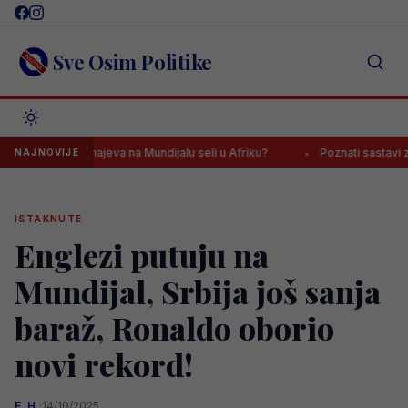
Skip
to
content
Sve Osim Politike
ijelac Zmajeva na Mundijalu seli u Afriku?
Poznati sastavi za meč na
NAJNOVIJE
ISTAKNUTE
Englezi putuju na
Mundijal, Srbija još sanja
baraž, Ronaldo oborio
novi rekord!
E. H.
·
14/10/2025