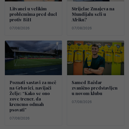
Litvanci u velikim
Strijelac Zmajeva na
problemima pred duel
Mundijalu seli u
protiv BiH
Afriku?
07/08/2026
07/08/2026
Poznati sastavi za meč
Samed Baždar
na Grbavici, navijači
zvanično predstavljen
Želje: “Kako se ono
u novom klubu
zove trener, da
07/08/2026
krenemo odmah
psovati”
07/08/2026