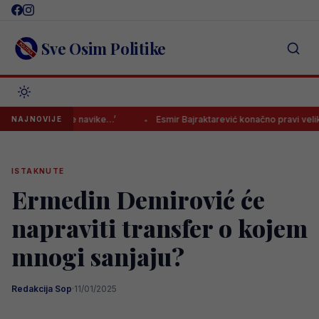
Skip
to
content
Sve Osim Politike
e: ‘Stare navike…’
Esmir Bajraktarević konačno pravi veliki transfer
NAJNOVIJE
ISTAKNUTE
Ermedin Demirović će
napraviti transfer o kojem
mnogi sanjaju?
Redakcija Sop
·
11/01/2025