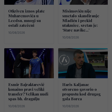
Otkriven iznos plate
Misimoviću nije
Muharemovića u
smetalo skandiranje
Leedsu, mnogi su
Mladiću i prekid
ostali zatečeni
utakmice, sretan je:
‘Stare navike…’
10/08/2026
10/08/2026
Esmir Bajraktarević
Haris Kaljanac
konačno pravi veliki
otvoreno govorio o
transfer? Velikan nudi
propustu kod drugog
spas bh. dragulju
gola Borca
10/08/2026
10/08/2026