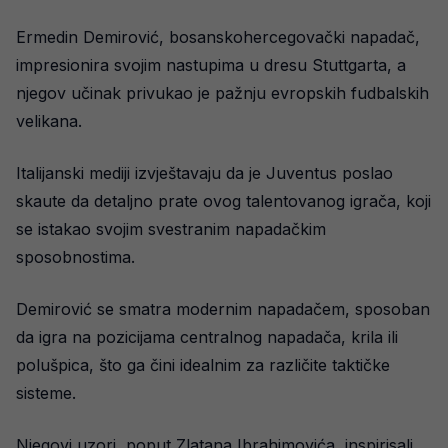
Ermedin Demirović, bosanskohercegovački napadač,
impresionira svojim nastupima u dresu Stuttgarta, a
njegov učinak privukao je pažnju evropskih fudbalskih
velikana.
Italijanski mediji izvještavaju da je Juventus poslao
skaute da detaljno prate ovog talentovanog igrača, koji
se istakao svojim svestranim napadačkim
sposobnostima.
Demirović se smatra modernim napadačem, sposoban
da igra na pozicijama centralnog napadača, krila ili
polušpica, što ga čini idealnim za različite taktičke
sisteme.
Njegovi uzori, poput Zlatana Ibrahimovića, inspirisali