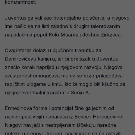
konstantnost.
Juventus ga vidi kao potencijalno pojačanje, a njegovo
ime našlo se na listi zajedno s drugim talentovanim
napadačima poput Kolo Muanija i Joshue Zirkzeea.
Ovaj interes dolazi u ključnom trenutku za
Demirovićevu karijeru, jer bi prelazak u Juventus
značio korak naprijed u njegovom razvoju. Njegova
svestranost omogućava mu da se brzo prilagođava
različitim ulogama u timu, što bi moglo biti ključno za
njegov eventualni transfer u Seriju A.
Ermedinova forma i potencijal čine ga jednim od
najperspektivnijih napadača iz Bosne i Hercegovine.
Njegovi navijači s nestrpljenjem iščekuju naredne
poteze u njegovoj karijeri, nadajući se da će ostaviti