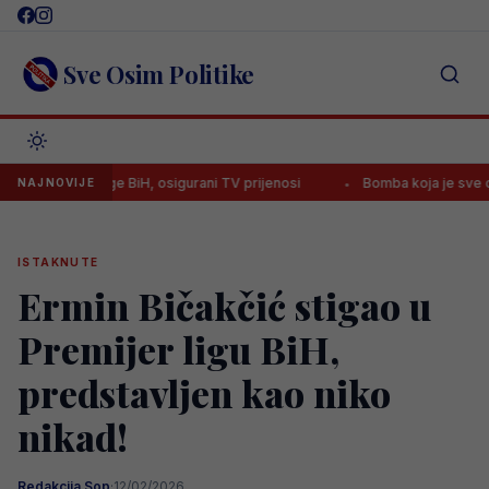
Skip
to
content
Sve Osim Politike
ijer lige BiH, osigurani TV prijenosi
Bomba koja je sve ostavila be
NAJNOVIJE
ISTAKNUTE
Ermin Bičakčić stigao u
Premijer ligu BiH,
predstavljen kao niko
nikad!
Redakcija Sop
·
12/02/2026