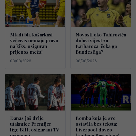
Mladi bh. košarkaši
Novosti oko Tahirovića
večeras nemaju pravo
dobra vijest za
na kiks, osiguran
Barbareza, čeka ga
prijenos meča!
Bundesliga?
08/08/2026
08/08/2026
Danas još dvije
Bomba koja je sve
utakmice Premijer
ostavila bez teksta:
lige BiH, osigurani TV
Liverpool doveo
prijenosi
kapitena Barcelone!