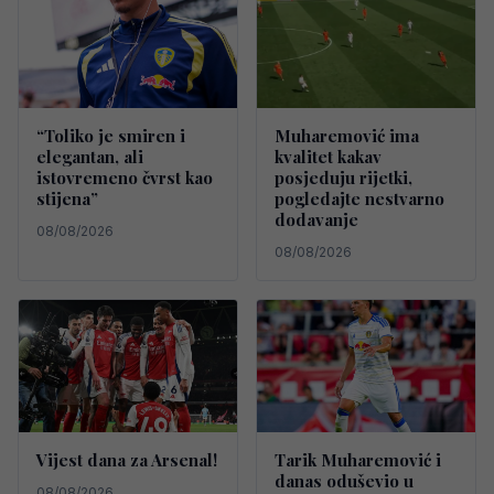
“Toliko je smiren i
Muharemović ima
elegantan, ali
kvalitet kakav
istovremeno čvrst kao
posjeduju rijetki,
stijena”
pogledajte nestvarno
dodavanje
08/08/2026
08/08/2026
Vijest dana za Arsenal!
Tarik Muharemović i
danas oduševio u
08/08/2026