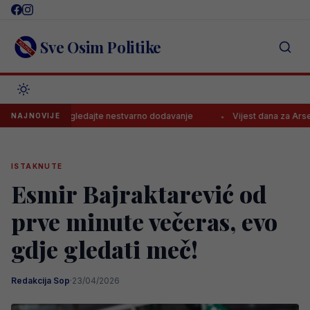
Skip
to
content
Sve Osim Politike
rijetki, pogledajte nestvarno dodavanje
Vijest dana za Arsenal!
NAJNOVIJE
ISTAKNUTE
Esmir Bajraktarević od
prve minute večeras, evo
gdje gledati meč!
Redakcija Sop
·
23/04/2026