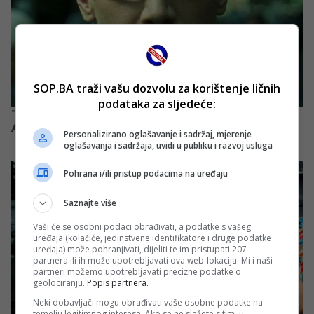
SOP.BA traži vašu dozvolu za korištenje ličnih
podataka za sljedeće:
Personalizirano oglašavanje i sadržaj, mjerenje
oglašavanja i sadržaja, uvidi u publiku i razvoj usluga
Pohrana i/ili pristup podacima na uređaju
Saznajte više
Vaši će se osobni podaci obrađivati, a podatke s vašeg
uređaja (kolačiće, jedinstvene identifikatore i druge podatke
uređaja) može pohranjivati, dijeliti te im pristupati 207
partnera ili ih može upotrebljavati ova web-lokacija. Mi i naši
partneri možemo upotrebljavati precizne podatke o
geolociranju.
Popis partnera.
Neki dobavljači mogu obrađivati vaše osobne podatke na
temelju legitimnog interesa. Ako se ne slažete s tim, u