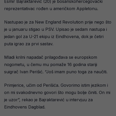
Esmir Bajraktarević (20) je bosanskohercegovački
reprezentativac rođen u američkom Appletonu.
Nastupao je za New England Revolution prije nego što
je u januaru stigao u PSV. Upisao je sedam nastupa i
jedan gol za U-21 ekipu iz Eindhovena, dok je četiri
puta igrao za prvi sastav.
Mladi krilni napadač prilagođava se europskom
nogometu, u čemu mu pomaže 16 godina stariji
suigrač Ivan Perišić. “Još imam puno toga za naučiti.
Primjerice, učim od Perišića. Govorimo istim jezikom i
on mi svakodnevno govori što mogu bolje činiti. On mi
je uzor”, rekao je Bajraktarević u intervjuu za
Eindhovens Dagblad.