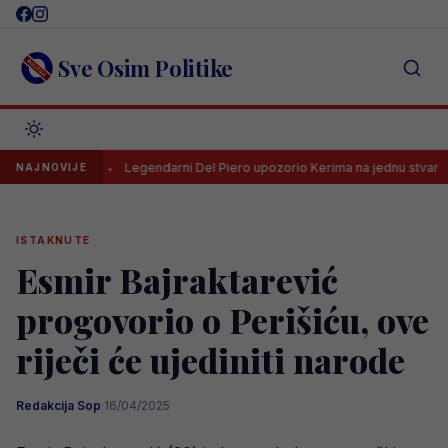
Skip
to
content
Sve Osim Politike
L-a
Legendarni Del Piero upozorio Kerima na jednu stvar
U
NAJNOVIJE
ISTAKNUTE
Esmir Bajraktarević
progovorio o Perišiću, ove
riječi će ujediniti narode
Redakcija Sop
·
16/04/2025