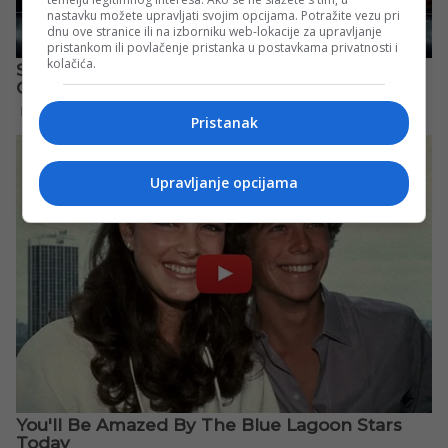
nastavku možete upravljati svojim opcijama. Potražite vezu pri
dnu ove stranice ili na izborniku web-lokacije za upravljanje
pristankom ili povlačenje pristanka u postavkama privatnosti i
kolačića.
Pristanak
Upravljanje opcijama