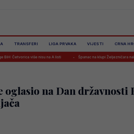
JA
TRANSFERI
LIGA PRVAKA
VIJESTI
CRNA HR
više nisu na A listi
Španac na klupi Željezničara nakon pobjede po
e oglasio na Dan državnosti
ijača