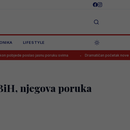
ONIKA
LIFESTYLE
slao jasnu poruku svima
Dramatičan početak nove sezone! Husković
 BiH, njegova poruka