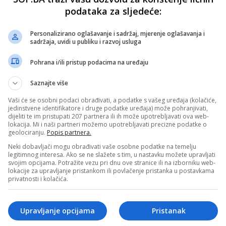
podataka za sljedeće:
Personalizirano oglašavanje i sadržaj, mjerenje oglašavanja i
sadržaja, uvidi u publiku i razvoj usluga
Pohrana i/ili pristup podacima na uređaju
Saznajte više
Vaši će se osobni podaci obrađivati, a podatke s vašeg uređaja (kolačiće,
jedinstvene identifikatore i druge podatke uređaja) može pohranjivati,
dijeliti te im pristupati 207 partnera ili ih može upotrebljavati ova web-
lokacija. Mi i naši partneri možemo upotrebljavati precizne podatke o
geolociranju.
Popis partnera.
Neki dobavljači mogu obrađivati vaše osobne podatke na temelju
legitimnog interesa. Ako se ne slažete s tim, u nastavku možete upravljati
svojim opcijama. Potražite vezu pri dnu ove stranice ili na izborniku web-
lokacije za upravljanje pristankom ili povlačenje pristanka u postavkama
privatnosti i kolačića.
Upravljanje opcijama
Pristanak