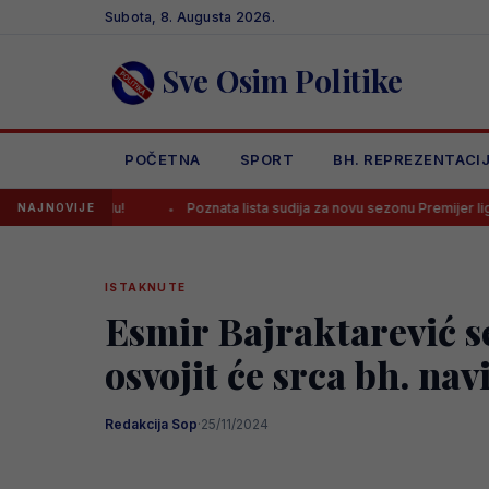
Skip
Subota, 8. Augusta 2026.
to
content
Sve Osim Politike
POČETNA
SPORT
BH. REPREZENTACI
udu!
Poznata lista sudija za novu sezonu Premijer lige BiH: Četvorica 
NAJNOVIJE
ISTAKNUTE
Esmir Bajraktarević s
osvojit će srca bh. nav
Redakcija Sop
·
25/11/2024