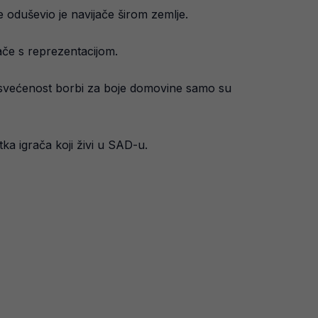
oduševio je navijače širom zemlje.
ače s reprezentacijom.
i posvećenost borbi za boje domovine samo su
tka igrača koji živi u SAD-u.