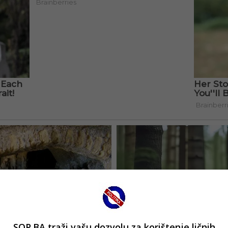
SOP.BA traži vašu dozvolu za korištenje ličnih