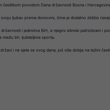
om čestitkom povodom Dana državnosti Bosne i Hercegovine 
 svoju ljubav prema domovini, čime je dodatno zbližio navij
j državnosti i jedinstva BiH, a njegov istinski patriotizam 
a među bh. ljubiteljima sporta.
žavi i ne sjete se ovog dana, još više dobija na težini česti