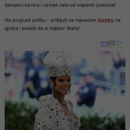
šampion turnira i uzmeš neki od vrijednih poklona!
Ne propusti priliku – priključi se najvećem
turniru
za
igrače i pokaži da si majstor tiketa!