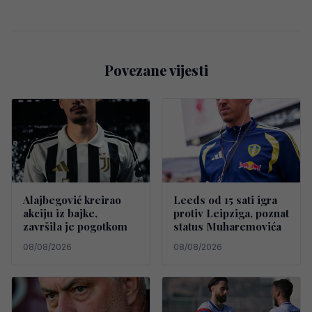
Povezane vijesti
Alajbegović kreirao
Leeds od 15 sati igra
akciju iz bajke,
protiv Leipziga, poznat
završila je pogotkom
status Muharemovića
08/08/2026
08/08/2026