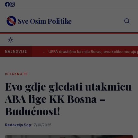
Skip
to
content
Sve Osim Politike
 stvar
UEFA drastično kaznila Borac, evo koliko moraju platiti i zb
NAJNOVIJE
ISTAKNUTE
Evo gdje gledati utakmicu
ABA lige KK Bosna –
Budućnost!
Redakcija Sop
·
17/10/2025