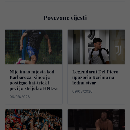
Povezane vijesti
Nije imao mjesta kod
Legendarni Del Piero
Barbareza, sinoć je
upozorio Kerima na
postigao hat-trick i
jednu stvar
prvi je strijelac HNL-a
09/08/2026
09/08/2026