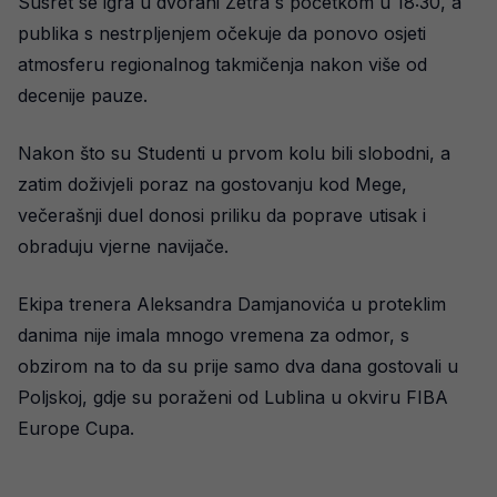
Susret se igra u dvorani Zetra s početkom u 18:30, a
publika s nestrpljenjem očekuje da ponovo osjeti
atmosferu regionalnog takmičenja nakon više od
decenije pauze.
Nakon što su Studenti u prvom kolu bili slobodni, a
zatim doživjeli poraz na gostovanju kod Mege,
večerašnji duel donosi priliku da poprave utisak i
obraduju vjerne navijače.
Ekipa trenera Aleksandra Damjanovića u proteklim
danima nije imala mnogo vremena za odmor, s
obzirom na to da su prije samo dva dana gostovali u
Poljskoj, gdje su poraženi od Lublina u okviru FIBA
Europe Cupa.