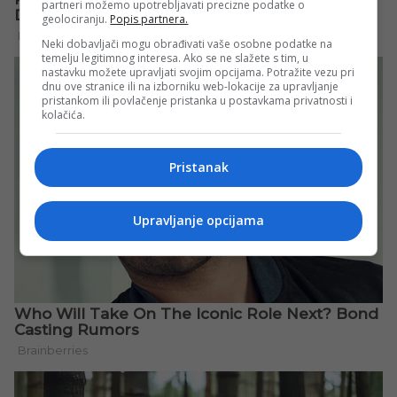
partneri možemo upotrebljavati precizne podatke o
geolociranju.
Popis partnera.
Neki dobavljači mogu obrađivati vaše osobne podatke na
temelju legitimnog interesa. Ako se ne slažete s tim, u
nastavku možete upravljati svojim opcijama. Potražite vezu pri
dnu ove stranice ili na izborniku web-lokacije za upravljanje
pristankom ili povlačenje pristanka u postavkama privatnosti i
kolačića.
Pristanak
Upravljanje opcijama