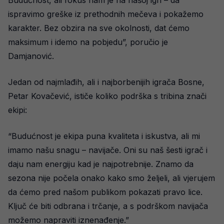
Budućnost, ali fokus nam je na našoj igri – da
ispravimo greške iz prethodnih mečeva i pokažemo
karakter. Bez obzira na sve okolnosti, dat ćemo
maksimum i idemo na pobjedu”, poručio je
Damjanović.
Jedan od najmlađih, ali i najborbenijih igrača Bosne,
Petar Kovačević, ističe koliko podrška s tribina znači
ekipi:
“Budućnost je ekipa puna kvaliteta i iskustva, ali mi
imamo našu snagu – navijače. Oni su naš šesti igrač i
daju nam energiju kad je najpotrebnije. Znamo da
sezona nije počela onako kako smo željeli, ali vjerujem
da ćemo pred našom publikom pokazati pravo lice.
Ključ će biti odbrana i trčanje, a s podrškom navijača
možemo napraviti iznenađenje.”