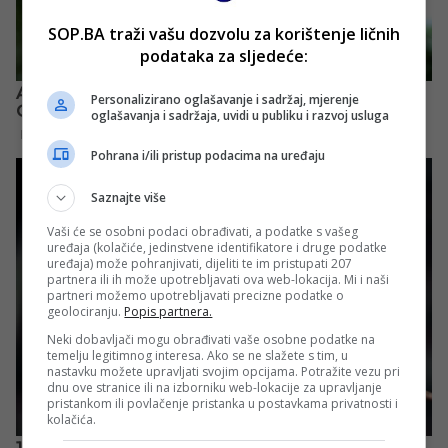
SOP.BA traži vašu dozvolu za korištenje ličnih
podataka za sljedeće:
Personalizirano oglašavanje i sadržaj, mjerenje
oglašavanja i sadržaja, uvidi u publiku i razvoj usluga
Pohrana i/ili pristup podacima na uređaju
Saznajte više
Vaši će se osobni podaci obrađivati, a podatke s vašeg
uređaja (kolačiće, jedinstvene identifikatore i druge podatke
uređaja) može pohranjivati, dijeliti te im pristupati 207
partnera ili ih može upotrebljavati ova web-lokacija. Mi i naši
partneri možemo upotrebljavati precizne podatke o
geolociranju.
Popis partnera.
Neki dobavljači mogu obrađivati vaše osobne podatke na
temelju legitimnog interesa. Ako se ne slažete s tim, u
nastavku možete upravljati svojim opcijama. Potražite vezu pri
dnu ove stranice ili na izborniku web-lokacije za upravljanje
pristankom ili povlačenje pristanka u postavkama privatnosti i
kolačića.