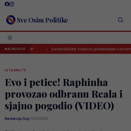
Skip
to
content
Sve Osim Politike
psovati”
Samed Baždar zvanično predstavljen u novom klubu
NAJNOVIJE
ISTAKNUTE
Evo i petice! Raphinha
provozao odbranu Reala i
sjajno pogodio (VIDEO)
Redakcija Sop
·
12/01/2025