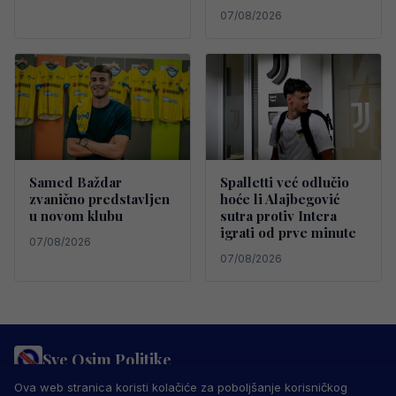
07/08/2026
Samed Baždar
Spalletti već odlučio
zvanično predstavljen
hoće li Alajbegović
u novom klubu
sutra protiv Intera
igrati od prve minute
07/08/2026
07/08/2026
Sve Osim Politike
PRAVILA PRIVATNOSTI
MARKETING
USLOVI KORIŠTENJA
Ova web stranica koristi kolačiće za poboljšanje korisničkog