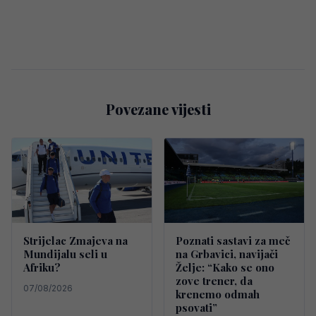
Povezane vijesti
Strijelac Zmajeva na
Poznati sastavi za meč
Mundijalu seli u
na Grbavici, navijači
Afriku?
Želje: “Kako se ono
zove trener, da
07/08/2026
krenemo odmah
psovati”