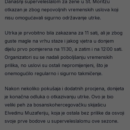
Današnji superveleslalom za žene u St. Moritzu
otkazan je zbog nepovoljnih vremenskih uslova koji
nisu omogućavali sigurno održavanje utrke.
Utrka je prvobitno bila zakazana za 11 sati, ali je zbog
guste magle na vrhu staze i jakog vjetra u donjem
dijelu prvo pomjerena na 11:30, a zatim i na 12:00 sati.
Organizatori su se nadali poboljšanju vremenskih
prilika, no uslovi su ostali nepromijenjeni, što je
onemogućilo regularno i sigurno takmičenje.
Nakon nekoliko pokušaja i dodatnih procjena, donijeta
je konačna odluka o otkazivanju utrke. Ovo je bio
veliki peh za bosanskohercegovačku skijašicu
Elvedinu Muzaferiju, koja je ostala bez prilike da osvoji
svoje prve bodove u superveleslalomu ove sezone.