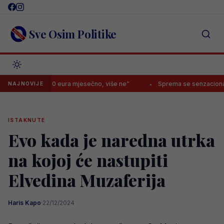
Skip
to
content
Sve Osim Politike
ati 30.000 eura mjesečno, više ne”
Sprema se senzacionalni transf
NAJNOVIJE
ISTAKNUTE
Evo kada je naredna utrka
na kojoj će nastupiti
Elvedina Muzaferija
Haris Kapo
·
22/12/2024