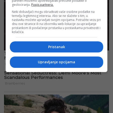
partneri možemo upotrebljavati precizne podatke o
geolociranju.
Popis partnera.
Neki dobavljači mogu obrađivati vaše osobne podatke na
temelju legitimnog interesa. Ako se ne slažete s tim, u
nastavku možete upravljati svojim opcijama. Potražite vezu pri
dnu ove stranice ili na izborniku web-lokacije za upravljanje
pristankom ili povlačenje pristanka u postavkama privatnosti i
kolačića.
Pristanak
Upravljanje opcijama