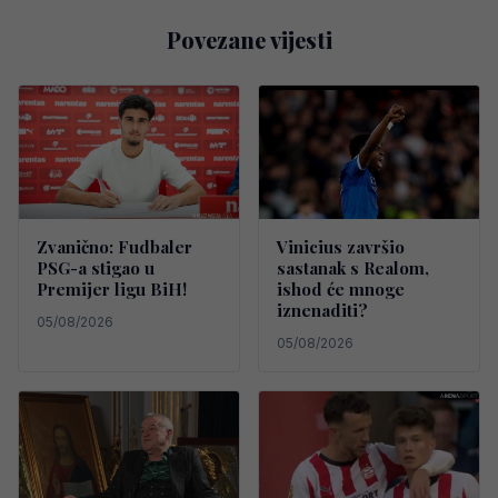
Povezane vijesti
Zvanično: Fudbaler
Vinicius završio
PSG-a stigao u
sastanak s Realom,
Premijer ligu BiH!
ishod će mnoge
iznenaditi?
05/08/2026
05/08/2026