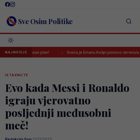
Skip
to
content
Sve Osim Politike
a, imaju jasan plan!
Sreća je Emanu Košpi ponovo okrenula leđa
NAJNOVIJE
ISTAKNUTE
Evo kada Messi i Ronaldo
igraju vjerovatno
posljednji međusobni
meč!
Redakcija Sop
·
12/12/2023