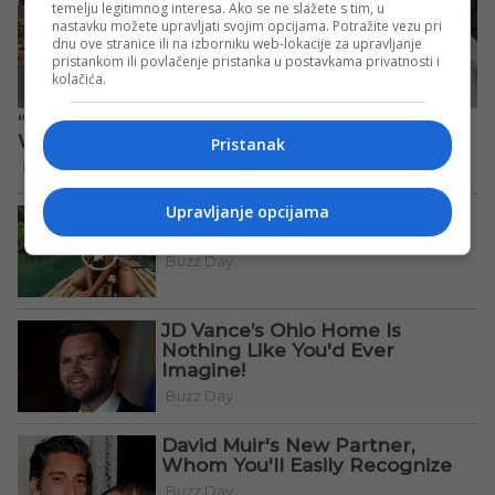
temelju legitimnog interesa. Ako se ne slažete s tim, u
nastavku možete upravljati svojim opcijama. Potražite vezu pri
dnu ove stranice ili na izborniku web-lokacije za upravljanje
pristankom ili povlačenje pristanka u postavkama privatnosti i
kolačića.
Pristanak
Upravljanje opcijama