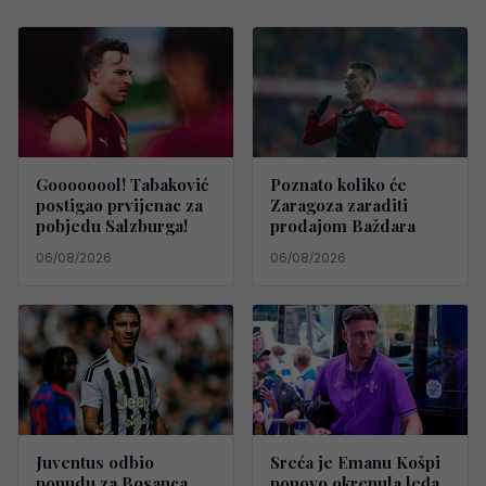
Goooooool! Tabaković
Poznato koliko će
postigao prvijenac za
Zaragoza zaraditi
pobjedu Salzburga!
prodajom Baždara
06/08/2026
06/08/2026
Juventus odbio
Sreća je Emanu Košpi
ponudu za Bosanca,
ponovo okrenula leđa