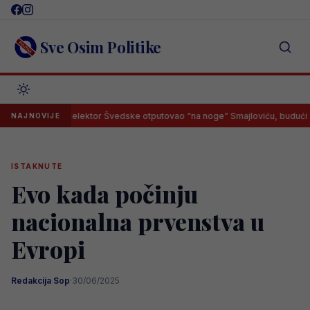
Skip
to
content
Sve Osim Politike
Selektor Švedske otputovao “na noge” Smajloviću, budući Zmaj ima
NAJNOVIJE
ISTAKNUTE
Evo kada počinju
nacionalna prvenstva u
Evropi
Redakcija Sop
·
30/06/2025