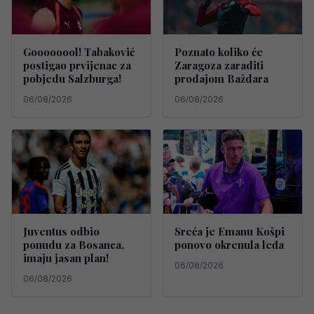
Goooooool! Tabaković
Poznato koliko će
postigao prvijenac za
Zaragoza zaraditi
pobjedu Salzburga!
prodajom Baždara
06/08/2026
06/08/2026
Juventus odbio
Sreća je Emanu Košpi
ponudu za Bosanca,
ponovo okrenula leđa
imaju jasan plan!
06/08/2026
06/08/2026