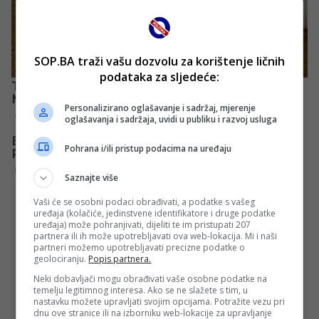
SOP.BA traži vašu dozvolu za korištenje ličnih
podataka za sljedeće:
Personalizirano oglašavanje i sadržaj, mjerenje
oglašavanja i sadržaja, uvidi u publiku i razvoj usluga
Pohrana i/ili pristup podacima na uređaju
Saznajte više
Vaši će se osobni podaci obrađivati, a podatke s vašeg
uređaja (kolačiće, jedinstvene identifikatore i druge podatke
uređaja) može pohranjivati, dijeliti te im pristupati 207
partnera ili ih može upotrebljavati ova web-lokacija. Mi i naši
partneri možemo upotrebljavati precizne podatke o
geolociranju.
Popis partnera.
Neki dobavljači mogu obrađivati vaše osobne podatke na
temelju legitimnog interesa. Ako se ne slažete s tim, u
nastavku možete upravljati svojim opcijama. Potražite vezu pri
dnu ove stranice ili na izborniku web-lokacije za upravljanje