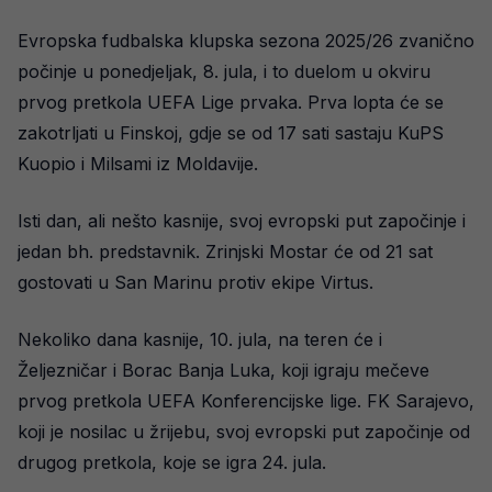
Evropska fudbalska klupska sezona 2025/26 zvanično
počinje u ponedjeljak, 8. jula, i to duelom u okviru
prvog pretkola UEFA Lige prvaka. Prva lopta će se
zakotrljati u Finskoj, gdje se od 17 sati sastaju KuPS
Kuopio i Milsami iz Moldavije.
Isti dan, ali nešto kasnije, svoj evropski put započinje i
jedan bh. predstavnik. Zrinjski Mostar će od 21 sat
gostovati u San Marinu protiv ekipe Virtus.
Nekoliko dana kasnije, 10. jula, na teren će i
Željezničar i Borac Banja Luka, koji igraju mečeve
prvog pretkola UEFA Konferencijske lige. FK Sarajevo,
koji je nosilac u žrijebu, svoj evropski put započinje od
drugog pretkola, koje se igra 24. jula.